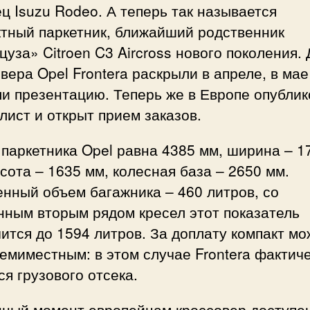
ц Isuzu Rodeo. А теперь так называется
ктный паркетник, ближайший родственник
уза» Citroen C3 Aircross нового поколения.
вера Opel Frontera раскрыли в апреле, в мае
и презентацию. Теперь же в Европе опубли
лист и открыт прием заказов.
паркетника Opel равна 4385 мм, ширина – 1
сота – 1635 мм, колесная база – 2650 мм.
нный объем багажника – 460 литров, со
нным вторым рядом кресел этот показатель
ится до 1594 литров. За доплату компакт мо
емиместным: в этом случае Frontera фактич
я грузового отсека.
нный момент европейцам кроссовер доступен