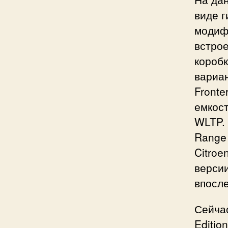
виде г
модиф
встро
коробк
вариан
Front
емкост
WLTP. 
Range
Citroe
версии
впосле
Сейчас
Editio