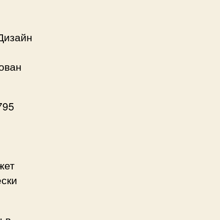
 Дизайн
кован
795
жет
ески
 в