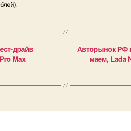
блей).
ест-драйв
Авторынок РФ в
 Pro Max
маем, Lada 