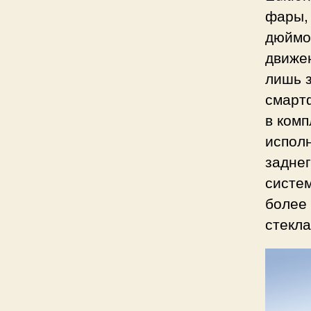
фары,
дюймо
движе
лишь з
смарт
в комп
исполн
заднег
систем
более
стекла