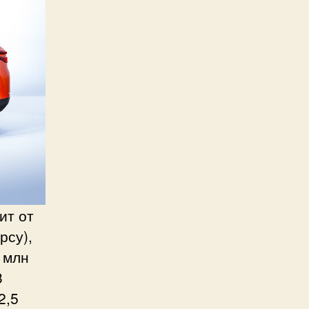
ит от
рсу),
 млн
3
2,5