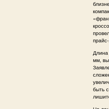
близне
компа
«франц
кроссо
провел
прайс-
Длина 
мм, вы
Заявле
сложе
увелич
быть с
лишитс
На да