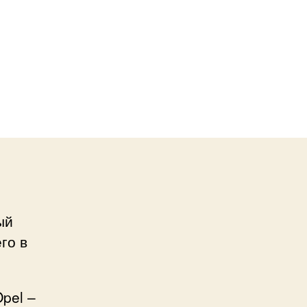
ый
го в
pel –