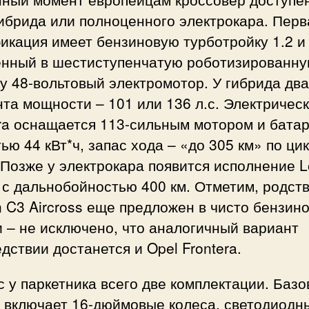
ибрида или полноценного электрокара. Перв
икация имеет бензиновую турботройку 1.2 и
енный в шестиступенчатую роботизированн
у 48-вольтовый электромотор. У гибрида два
та мощности – 101 или 136 л.с. Электричес
era оснащается 113-сильным мотором и бата
ью 44 кВт*ч, запас хода – «до 305 км» по ци
Позже у электрокара появится исполнение 
 с дальнобойностью 400 км. Отметим, родст
n C3 Aircross еще предложен в чисто бензин
 – не исключено, что аналогичный вариант
дствии достанется и Opel Frontera.
 у паркетника всего две комплектации. Базо
n включает 16-дюймовые колеса, светодиодн