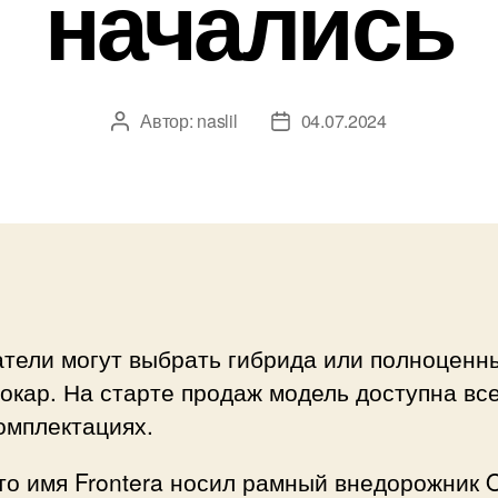
начались
Автор:
naslil
04.07.2024
Автор
Дата
записи
записи
атели могут выбрать гибрида или полноценн
окар. На старте продаж модель доступна все
омплектациях.
то имя Frontera носил рамный внедорожник O