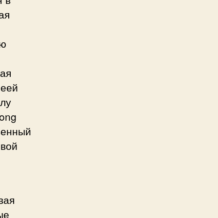
ая
ую
кая
реей
клу
Long
венный
овой
вая
ые