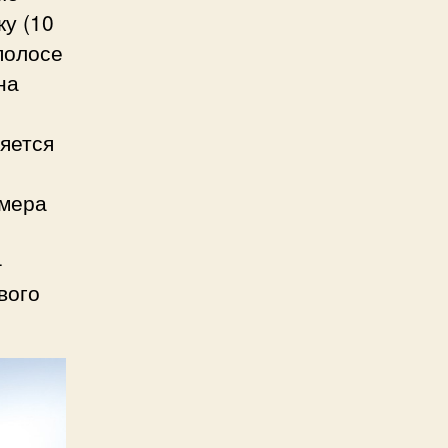
у (10
полосе
на
яется
амера
–
вого