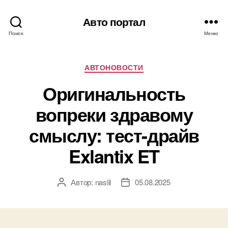
Авто портал
Поиск
Меню
Рубрики
АВТОНОВОСТИ
Оригинальность
вопреки здравому
смыслу: тест-драйв
Exlantix ET
Автор:
naslil
05.08.2025
Автор
Дата
записи
записи