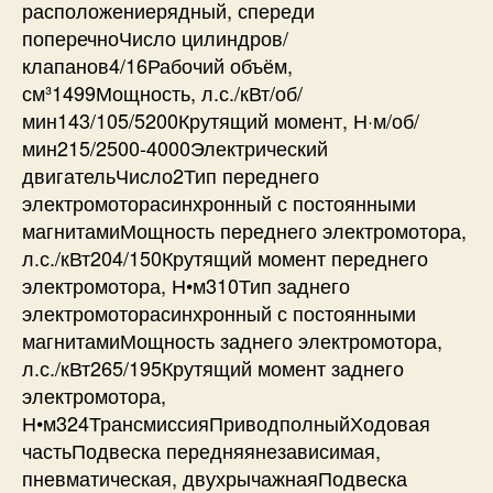
расположениерядный, спереди
поперечноЧисло цилиндров/
клапанов4/16Рабочий объём,
см³1499Мощность, л.с./кВт/об/
мин143/105/5200Крутящий момент, Н·м/об/
мин215/2500-4000Электрический
двигательЧисло2Тип переднего
электромоторасинхронный с постоянными
магнитамиМощность переднего электромотора,
л.с./кВт204/150Крутящий момент переднего
электромотора, Н•м310Тип заднего
электромоторасинхронный с постоянными
магнитамиМощность заднего электромотора,
л.с./кВт265/195Крутящий момент заднего
электромотора,
Н•м324ТрансмиссияПриводполныйХодовая
частьПодвеска передняянезависимая,
пневматическая, двухрычажнаяПодвеска