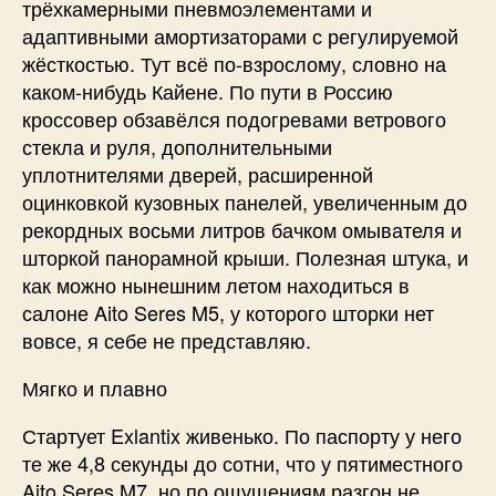
трёхкамерными пневмоэлементами и
адаптивными амортизаторами с регулируемой
жёсткостью. Тут всё по-взрослому, словно на
каком-нибудь Кайене. По пути в Россию
кроссовер обзавёлся подогревами ветрового
стекла и руля, дополнительными
уплотнителями дверей, расширенной
оцинковкой кузовных панелей, увеличенным до
рекордных восьми литров бачком омывателя и
шторкой панорамной крыши. Полезная штука, и
как можно нынешним летом находиться в
салоне Aito Seres M5, у которого шторки нет
вовсе, я себе не представляю.
Мягко и плавно
Стартует Exlantix живенько. По паспорту у него
те же 4,8 секунды до сотни, что у пятиместного
Aito Seres M7, но по ощущениям разгон не