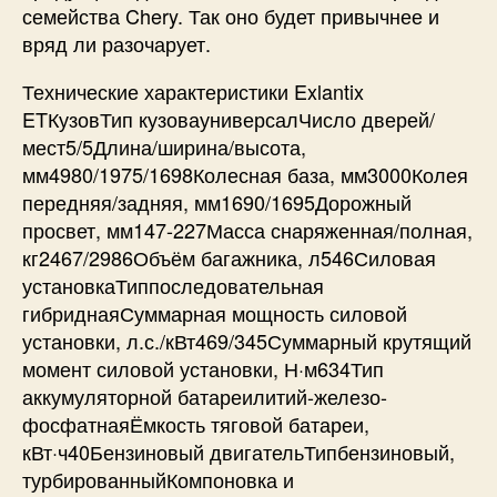
семейства Chery. Так оно будет привычнее и
вряд ли разочарует.
Технические характеристики Exlantix
ETКузовТип кузовауниверсалЧисло дверей/
мест5/5Длина/ширина/высота,
мм4980/1975/1698Колесная база, мм3000Колея
передняя/задняя, мм1690/1695Дорожный
просвет, мм147-227Масса снаряженная/полная,
кг2467/2986Объём багажника, л546Силовая
установкаТиппоследовательная
гибриднаяСуммарная мощность силовой
установки, л.с./кВт469/345Суммарный крутящий
момент силовой установки, Н·м634Тип
аккумуляторной батареилитий-железо-
фосфатнаяЁмкость тяговой батареи,
кВт·ч40Бензиновый двигательТипбензиновый,
турбированныйКомпоновка и