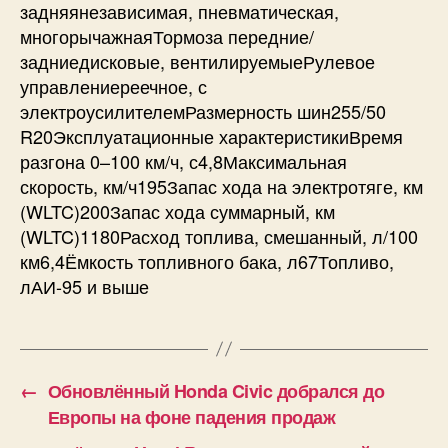
задняянезависимая, пневматическая,
многорычажнаяТормоза передние/
задниедисковые, вентилируемыеРулевое
управлениереечное, с
электроусилителемРазмерность шин255/50
R20Эксплуатационные характеристикиВремя
разгона 0–100 км/ч, с4,8Максимальная
скорость, км/ч195Запас хода на электротяге, км
(WLTC)200Запас хода суммарный, км
(WLTC)1180Расход топлива, смешанный, л/100
км6,4Ёмкость топливного бака, л67Топливо,
лАИ-95 и выше
←
Обновлённый Honda Civic добрался до
Европы на фоне падения продаж