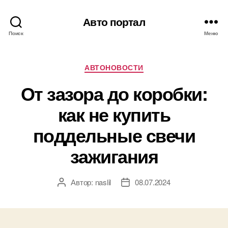
Авто портал
Поиск
Меню
Рубрики
АВТОНОВОСТИ
От зазора до коробки:
как не купить
поддельные свечи
зажигания
Автор:
naslil
08.07.2024
Автор
Дата
записи
записи