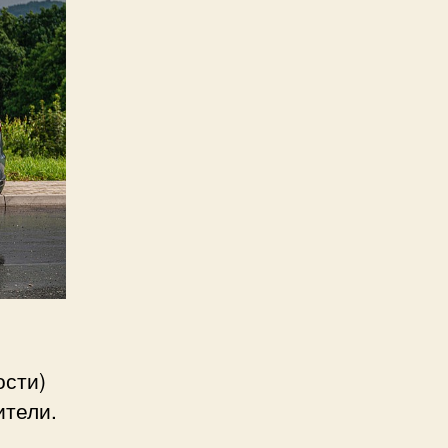
ости)
ители.