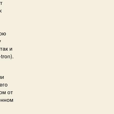
т
к
вою
у
так и
tron).
ии
его
ом от
онном