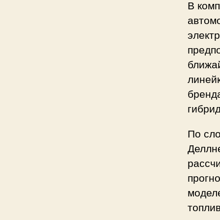
В комп
автомо
элект
предпо
ближа
линейк
бренда
гибрид
По сло
Деллн
рассчи
прогн
модел
топлив