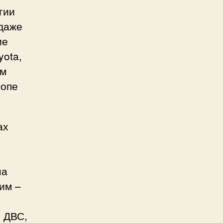
гии
 даже
ие
yota,
ем
ропе
ах
на
им –
 ДВС,