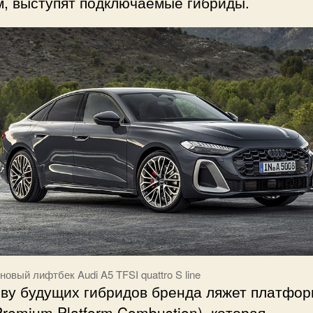
м, выступят подключаемые гибриды.
новый лифтбек Audi A5 TFSI quattro S line
ову будущих гибридов бренда ляжет платфо
remium Platform Combustion), которая