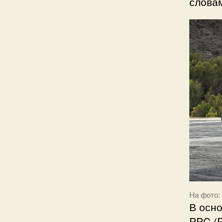
слова
На фото: 
В осн
PPC (P