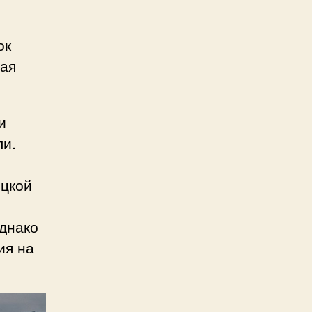
ок
ная
и
ли.
ецкой
Однако
ия на