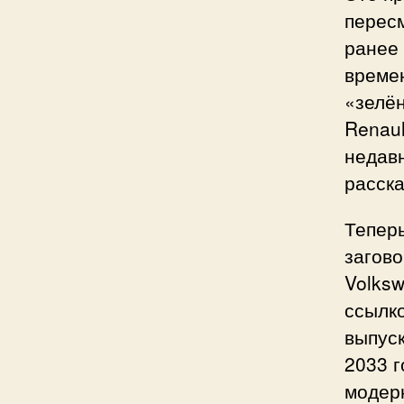
пересм
ранее 
време
«зелён
Renaul
недавн
расска
Теперь
загово
Volksw
ссылко
выпуск
2033 г
модер