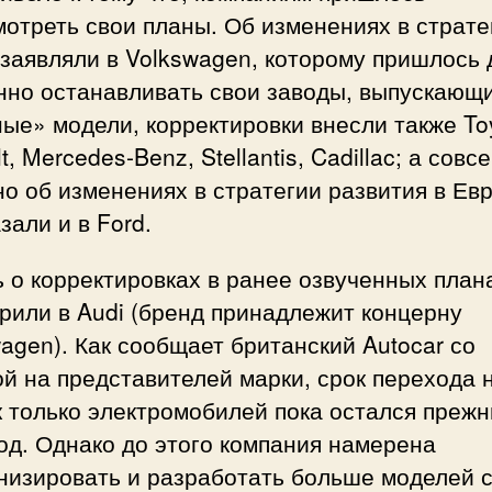
отреть свои планы. Об изменениях в страте
заявляли в Volkswagen, которому пришлось
нно останавливать свои заводы, выпускающ
ые» модели, корректировки внесли также To
t, Mercedes-Benz, Stellantis, Cadillac; а совс
о об изменениях в стратегии развития в Ев
зали и в Ford.
 о корректировках в ранее озвученных план
рили в Audi (бренд принадлежит концерну
agen). Как сообщает британский Autocar со
й на представителей марки, срок перехода 
 только электромобилей пока остался прежн
од. Однако до этого компания намерена
низировать и разработать больше моделей с