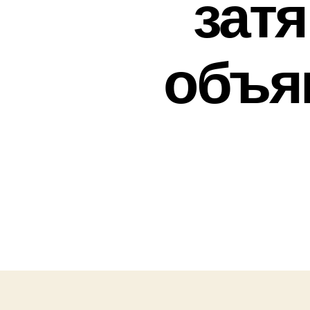
затя
объя