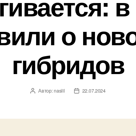
гивается: в
вили о ново
гибридов
Автор:
naslil
22.07.2024
Автор
Дата
записи
записи