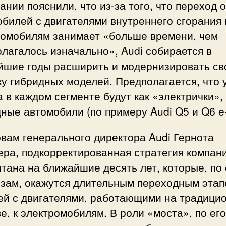
ании пояснили, что из-за того, что переход о
билей с двигателями внутреннего сгорания 
ромобилям занимает «больше времени, чем
лагалось изначально», Audi собирается в
йшие годы расширить и модернизировать с
у гибридных моделей. Предполагается, что 
 в каждом сегменте будут как «электрички», 
ные автомобили (по примеру Audi Q5 и Q6 e-
вам генерального директора Audi Гернота
ера, подкорректированная стратегия компан
тана на ближайшие десять лет, которые, по 
озам, окажутся длительным переходным этап
ей с двигателями, работающими на традици
е, к электромобилям. В роли «моста», по его