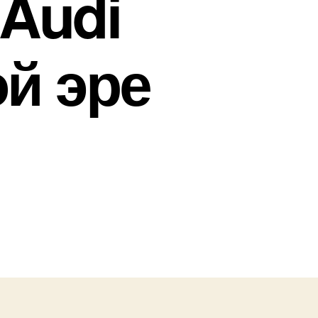
 Audi
й эре