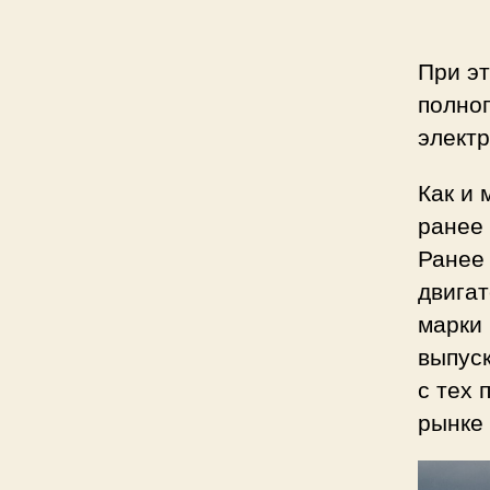
При э
полно
электр
Как и 
ранее
Ранее
двигат
марки 
выпуск
с тех 
рынке