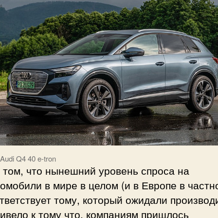
Audi Q4 40 e-tron
 том, что нынешний уровень спроса на
омобили в мире в целом (и в Европе в частн
тветствует тому, который ожидали производ
ивело к тому что, компаниям пришлось