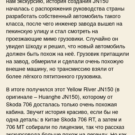
нам экскурсию, история создания JN150
началась с распоряжения руководства страны
разработать собственный автомобиль такого
класса, после чего инженер завода вышел на
пекинскую улицу и стал смотреть на
проезжающие мимо грузовики. Случайно он
увидел Шкоду и решил, что новый автомобиль
должен быть похож на неё. Грузовик притащили
на завод, обмерили и сделали очень похожую
внешне машину, но трансмиссию взяли от
более лёгкого пятитонного грузовика.
В итоге получился этот Yellow River JN150 (в
оригинале – Huanghe JN150), которому от
Skoda 706 досталась только очень похожая
кабина. Звучит история красиво, если бы не
одна деталь: в Китае Skoda 706 RT, а затем и
706 MT собирали по лицензии, так что рассказ
экскурсовода больше похож на легенду. Но как