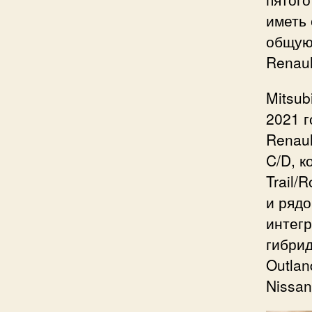
иметь 
общую 
Renaul
Mitsub
2021 г
Renaul
C/D, к
Trail/
и рядо
интегр
гибри
Outlan
Nissan