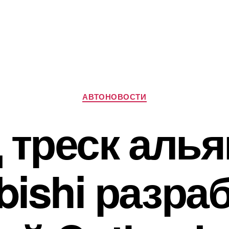
Рубрики
АВТОНОВОСТИ
 треск алья
bishi разра