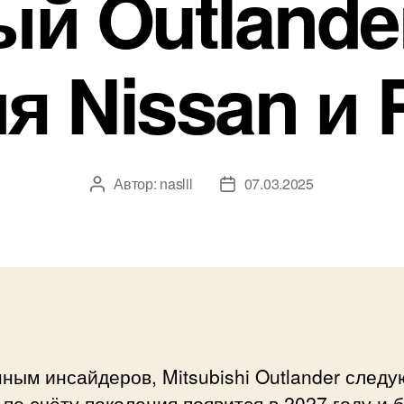
й Outlande
я Nissan и 
Автор:
naslil
07.03.2025
Автор
Дата
записи
записи
ным инсайдеров, Mitsubishi Outlander следу
 по счёту поколения появится в 2027 году и 