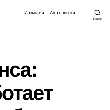
Иномарки
Автоновости
Поиск
нса:
ботает