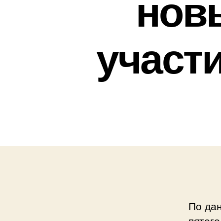
новы
участи
По дан
пятого