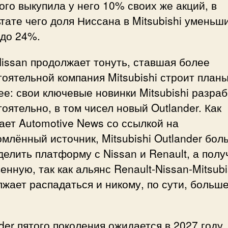
го выкупила у него 10% своих же акций, в
тате чего доля Ниссана в Mitsubishi уменьш
 до 24%.
issan продолжает тонуть, ставшая более
оятельной компания Mitsubishi строит планы
е: свои ключевые новинки Mitsubishi разра
оятельно, в том чисел новый Outlander. Как
ет Automotive News со ссылкой на
млённый источник, Mitsubishi Outlander бол
делить платформу с Nissan и Renault, а полу
енную, так как альянс Renault-Nissan-Mitsubi
жает распадаться и никому, по сути, больше
.
der пятого поколения ожидается в 2027 году,