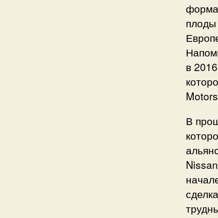
форма
плоды 
Европ
Напомн
в 2016
которо
Motors
В прош
которо
альянс
Nissan
начале
сделка
трудн