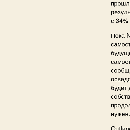
прошло
резуль
с 34%
Пока N
самост
будуще
самост
сообща
осведо
будет 
собств
продол
нужен
Outlan