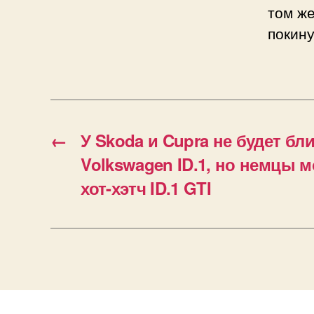
том же
покину
←
У Skoda и Cupra не будет бл
Volkswagen ID.1, но немцы 
хот-хэтч ID.1 GTI