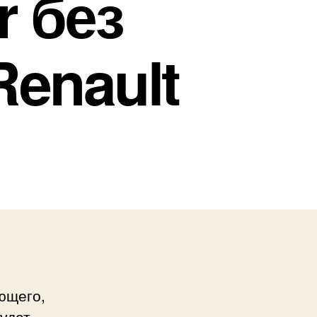
r без
Renault
ющего,
будет