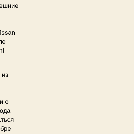
нешние
issan
ле
hi
 из
и о
года
аться
ябре