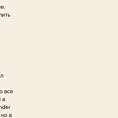
е.
пить
ал
о все
 в
nder
 но в