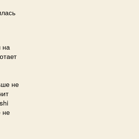
илась
 на
ботает
ьше не
чит
shi
 не