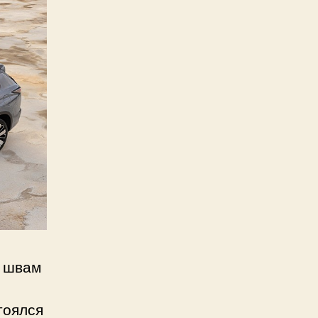
о швам
тоялся