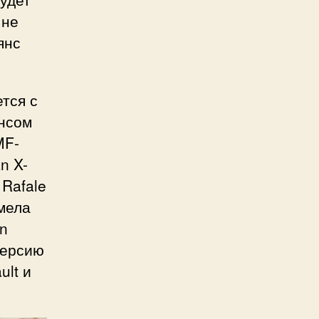
 не
янс
ется с
янсом
MF-
n X-
 Rafale
умела
in
версию
ult и