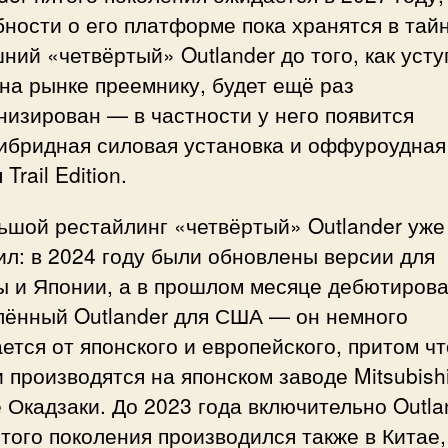
ности о его платформе пока хранятся в тайн
ий «четвёртый» Outlander до того, как усту
на рынке преемнику, будет ещё раз
изирован — в частности у него появится
гибридная силовая установка и оффуроудная
Trail Edition.
ьшой рестайлинг «четвёртый» Outlander уже
л: в 2024 году были обновлены версии для
ы и Японии, а в прошлом месяце дебютиров
лённый Outlander для США — он немного
ется от японского и европейского, притом чт
 производятся на японском заводе Mitsubishi
 Окадзаки. До 2023 года включительно Outla
того поколения производился также в Китае,