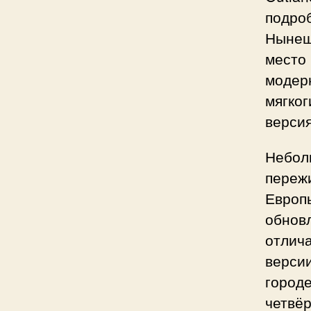
подроб
Нынешн
место 
модерн
мягко
версия 
Небол
пережи
Европ
обнов
отлича
версии
городе
четвёр