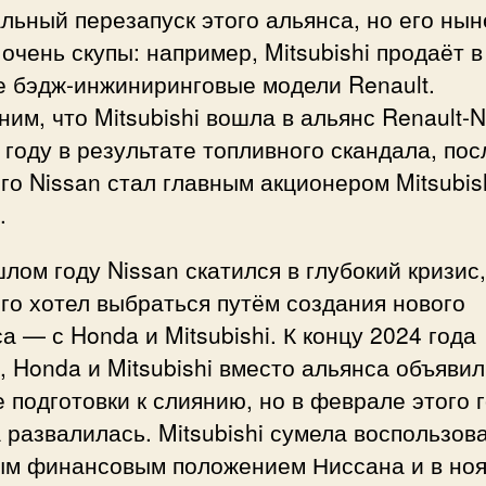
льный перезапуск этого альянса, но его ны
очень скупы: например, Mitsubishi продаёт в
е бэдж-инжиниринговые модели Renault.
им, что Mitsubishi вошла в альянс Renault-N
 году в результате топливного скандала, пос
го Nissan стал главным акционером Mitsubis
.
лом году Nissan скатился в глубокий кризис,
го хотел выбраться путём создания нового
а — с Honda и Mitsubishi. К концу 2024 года
, Honda и Mitsubishi вместо альянса объявил
 подготовки к слиянию, но в феврале этого 
 развалилась. Mitsubishi сумела воспользов
ым финансовым положением Ниссана и в но