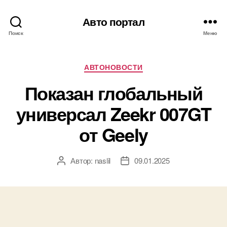
Авто портал
Поиск
Меню
Рубрики
АВТОНОВОСТИ
Показан глобальный
универсал Zeekr 007GT
от Geely
Автор:
naslil
09.01.2025
Автор
Дата
записи
записи