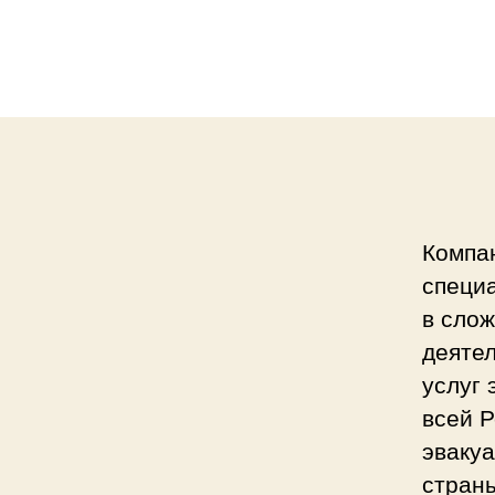
Компа
специ
в сло
деяте
услуг 
всей 
эвакуа
стран