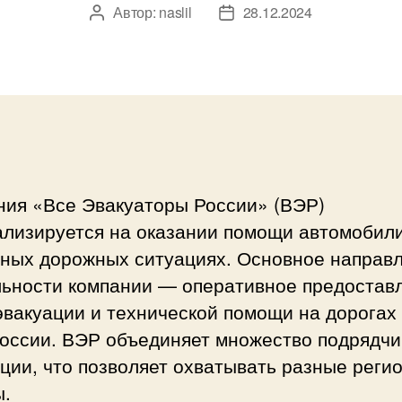
Автор:
naslil
28.12.2024
Автор
Дата
записи
записи
ния «Все Эвакуаторы России» (ВЭР)
ализируется на оказании помощи автомобил
жных дорожных ситуациях. Основное направ
льности компании — оперативное предостав
эвакуации и технической помощи на дорогах
России. ВЭР объединяет множество подрядчи
ции, что позволяет охватывать разные реги
ы.