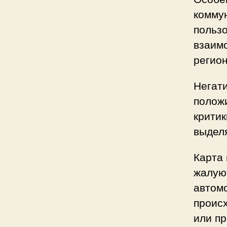
комму
пользо
взаимо
регион
Негат
положи
крити
выдел
Карта
жалуют
автом
происх
или п