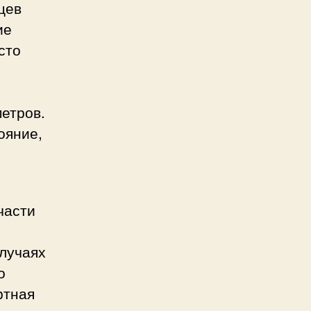
цев
ие
сто
метров.
ояние,
части
случаях
о
ртная