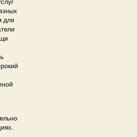
услуг
разных
м для
атели
ощи
ть
ирокий
еной
.
ельно
иях.