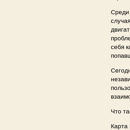
Среди
случая
двигат
пробл
себя к
попавш
Сегод
незав
польз
взаимо
Что та
Карта 