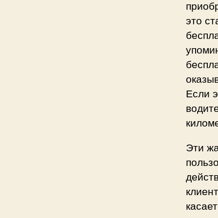
приоб
это с
беспла
упоми
беспла
оказыв
Если 
водит
киломе
Эти ж
польз
действ
клиен
касает