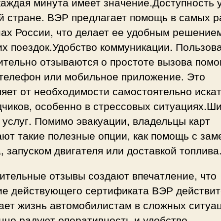
каждая минута имеет значение.Доступность 
й стране. ВЭР предлагает помощь в самых 
ах России, что делает ее удобным решение
их поездок.Удобство коммуникации. Пользов
ительно отзываются о простоте вызова пом
 телефон или мобильное приложение. Это
яет от необходимости самостоятельно иска
дчиков, особенно в стрессовых ситуациях.Ш
 услуг. Помимо эвакуации, владельцы карт
ют такие полезные опции, как помощь с зам
, запуском двигателя или доставкой топлива
ительные отзывы создают впечатление, что
ие действующего сертификата ВЭР действит
ает жизнь автомобилистам в сложных ситуац
нно радуют оперативность и удобство