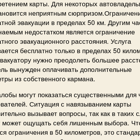
ретением карты. Для некоторых автовладель
тановится неприятным сюрпризом.Ограничен
тной эвакуации в пределах 50 км. Другим ча
наемым недостатком является ограничение
тного эвакуационного расстояния. Услуга
ается бесплатно только в пределах 50 кило
эвакуатору нужно преодолеть большее расст
ель вынужден оплачивать дополнительные
тры из собственного кармана.
алобы могут показаться существенными для 
ователей. Ситуация с навязыванием карты
ительно вызывает вопросы, так как в таких 
т может ощущать себя лишенным выбора. Чт
ся ограничения в 50 километров, это станда