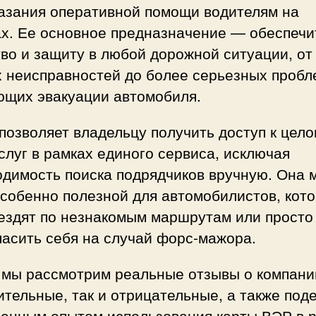
казания оперативной помощи водителям на
ах. Ее основное предназначение — обеспечи
во и защиту в любой дорожной ситуации, от
х неисправностей до более серьезных пробл
ющих эвакуации автомобиля.
позволяет владельцу получить доступ к цел
слуг в рамках единого сервиса, исключая
одимость поиска подрядчиков вручную. Она 
особенно полезной для автомобилистов, кот
ездят по незнакомым маршрутам или просто
асить себя на случай форс-мажора.
 мы рассмотрим реальные отзывы о компании
тельные, так и отрицательные, а также под
венным опытом использования карты ВЭР в 