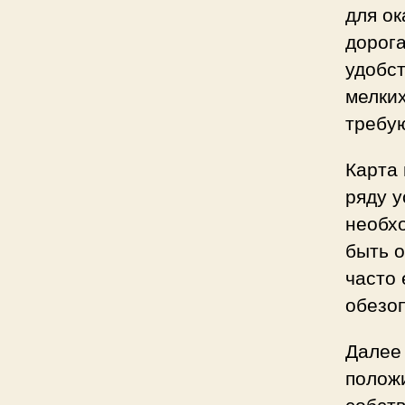
для о
дорог
удобст
мелки
требу
Карта 
ряду у
необх
быть 
часто 
обезоп
Далее
положи
собст