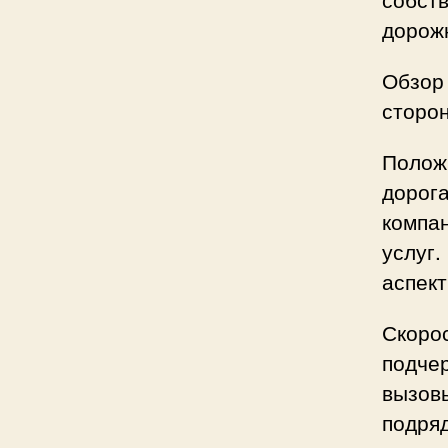
дорож
Обзор
сторо
Полож
дорог
компа
услуг
аспект
Скоро
подчер
вызов
подряд