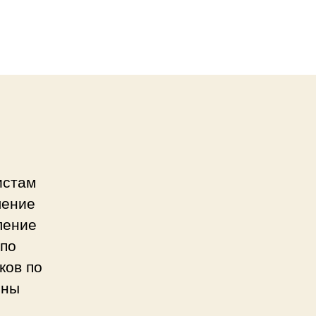
истам
ление
ление
 по
ков по
оны