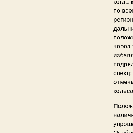
когда 
по все
регион
дальн
полож
через
избавл
подря
спектр
отмеча
колеса
Полож
налич
упрощ
Особе