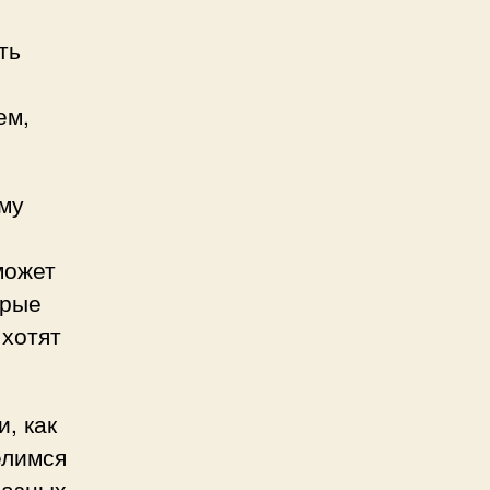
ть
ем,
ому
может
орые
 хотят
, как
елимся
разных