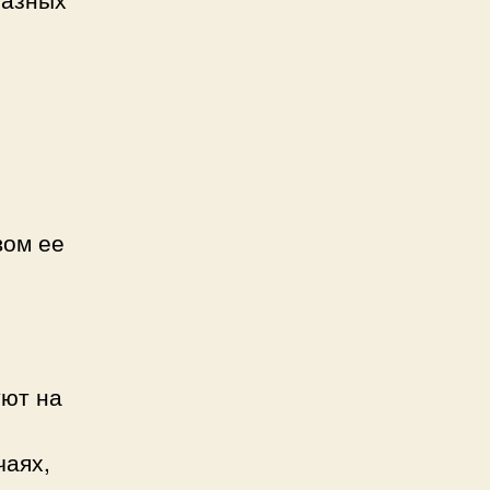
вом ее
уют на
чаях,