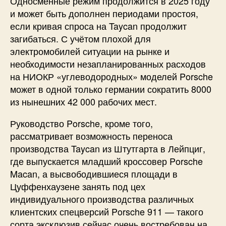
Односменные режим продолжится в 2025 году
и может быть дополнен периодами простоя,
если кривая спроса на Taycan продолжит
загибаться. С учётом плохой для
электромобилей ситуации на рынке и
необходимости незапланированных расходов
на НИОКР «углеводородных» моделей Porsche
может в одной только германии сократить 8000
из нынешних 42 000 рабочих мест.
Руководство Porsche, кроме того,
рассматривает возможность переноса
производства Taycan из Штутгарта в Лейпциг,
где выпускается младший кроссовер Porsche
Macan, а высвободившиеся площади в
Цуффенхаузене занять под цех
индивидуального производства различных
клиентских спецверсий Porsche 911 — такого
сорта эксклюзив сейчас очень востребован на