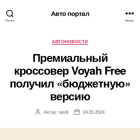
Авто портал
Поиск
Меню
Рубрики
АВТОНОВОСТИ
Премиальный
кроссовер Voyah Free
получил «бюджетную»
версию
Автор:
naslil
24.05.2024
Автор
Дата
записи
записи