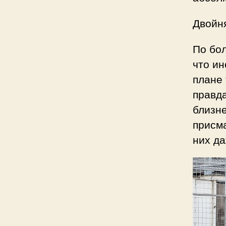
Двойн
По бол
что ин
плане
правда
близн
присма
них да