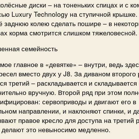
олёсные диски – на тоненьких спицах и с к
ью Luxury Technology на ступичной крышке.
ё заднюю колею сделать пошире – в некото
сах корма смотрится слишком тяжеловесной.
енная семейность
мое главное в «девятке» – внутри, ведь здес
ресел вместо двух у J8. За диваном второго
ся третий – раскладывается и складывается
ительно вручную. Второй ряд при этом пол
ифицирован: сервоприводы и двигают его в
ьном направлении, и наклоняют спинки, и д
вают правое кресло для доступа на третий р
и делают это невыносимо медленно.