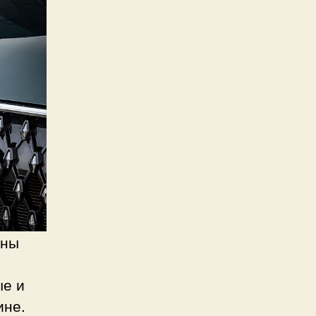
аны
ые и
ине.