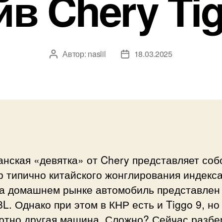
йв Chery Tig
Автор:
naslil
18.03.2025
Автор
Дата
записи
записи
нская «девятка» от Chery представляет соб
 типично китайского жонглирования индекс
на домашнем рынке автомобиль представлен 
8L. Однако при этом в КНР есть и Tiggo 9, но
ютно другая машина. Сложно? Сейчас разбе