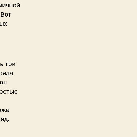
омичной
 Вот
рых
ь три
 ряда
 он
ностью
аже
яд.