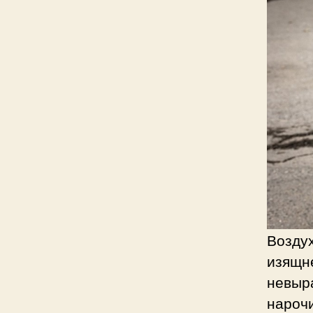
Возду
изящне
невыра
нарочи