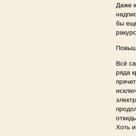
Даже к
надпис
бы ещ
ракур
Повыш
Всё са
ряда к
прячет
исключ
электр
продол
откиды
Хоть 