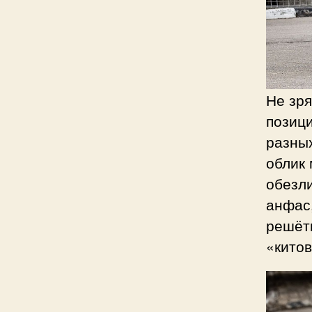
Не зря
позиц
разных
облик
обезли
анфас,
решёт
«китов