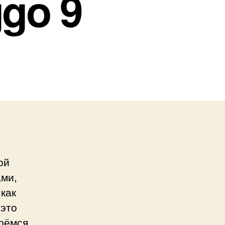
go 9
ой
ами,
как
 это
рёмся.