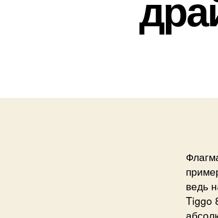
дра
Флагма
пример
ведь 
Tiggo 
абсол