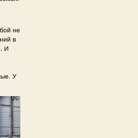
обой не
ний в
. И
ые. У