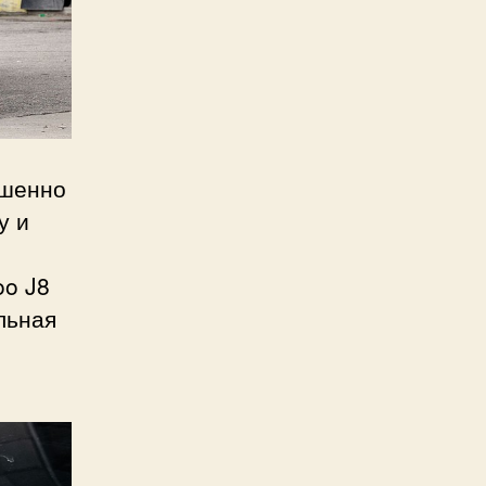
ршенно
у и
oo J8
льная