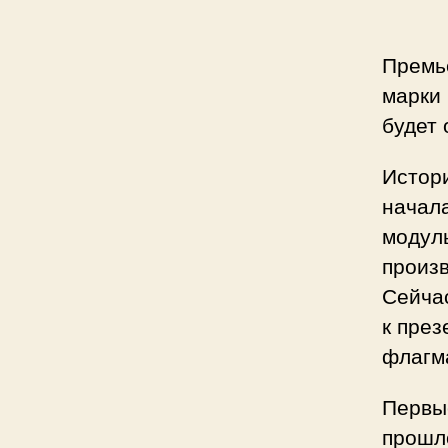
Премь
марки 
будет 
Истор
начала
модул
произв
Сейча
к пре
флагм
Первы
прошло