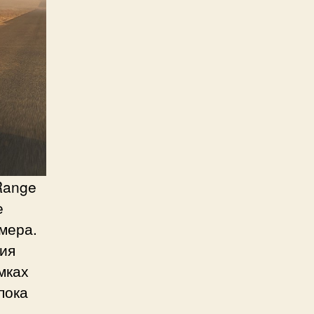
Range
е
мера.
вия
мках
пока