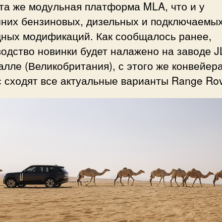
та же модульная платформа MLA, что и у
них бензиновых, дизельных и подключаемы
дных модификаций. Как сообщалось ранее,
одство новинки будет налажено на заводе J
лле (Великобритания), с этого же конвейер
 сходят все актуальные варианты Range Rov