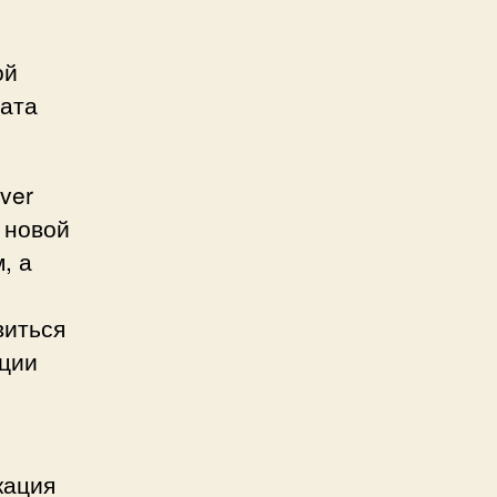
ой
дата
ver
 новой
, а
виться
ации
кация