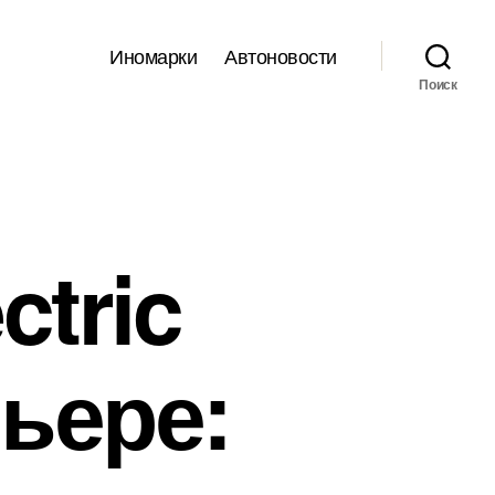
Иномарки
Автоновости
Поиск
ctric
мьере: