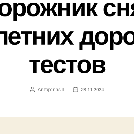
орожник сн
 летних дор
тестов
Автор:
naslil
28.11.2024
Автор
Дата
записи
записи