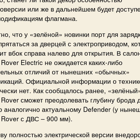
роверсии или же в дальнейшем будет доступ
модификациям флагмана.
но, что у «зелёной» новинки порт для заряд
прятаться за дверцей с электроприводом, ко
ит вбок справа налево для открытия. В сало
Rover Electric не ожидается каких-либо
тельных отличий от нынешних «обычных»
икаций. Официальной информации о техник
чески нет. Как сообщалось ранее, «зелёный
Rover сможет преодолевать глубину брода 
о аналогично актуальному Defender (у ныне
Rover с ДВС – 900 мм).
ову полностью электрической версии внедор