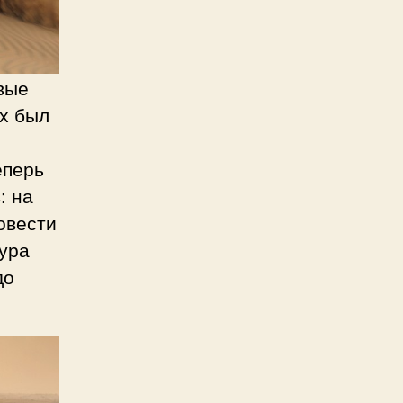
вые
х был
еперь
: на
овести
ура
до