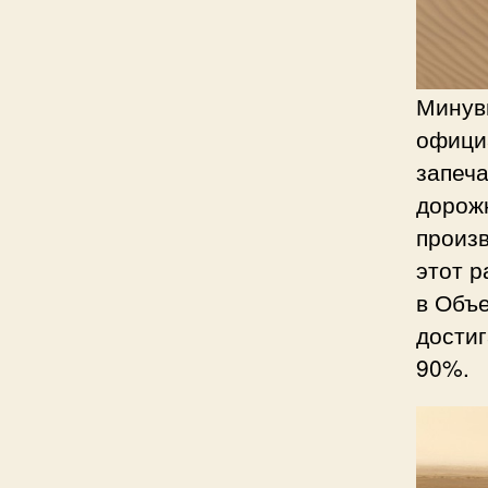
Минув
офици
запеча
дорож
произ
этот р
в Объ
достиг
90%.