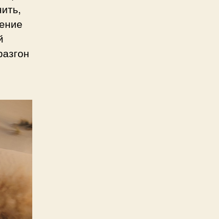
нить,
нение
й
разгон