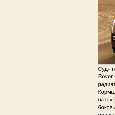
Судя п
Rover
радиа
Корма,
патруб
боковы
не ясн