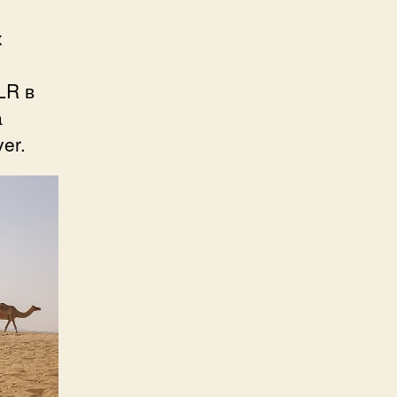
х
LR в
а
er.