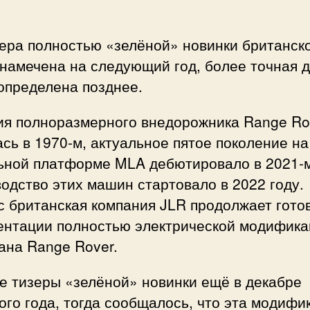
ера полностью «зелёной» новинки британск
намечена на следующий год, более точная 
определена позднее.
ия полноразмерного внедорожника Range Ro
сь в 1970-м, актуальное пятое поколение на
ьной платформе MLA дебютировало в 2021-м
одство этих машин стартовало в 2022 году.
с британская компания JLR продолжает гото
зентации полностью электрической модифик
ана Range Rover.
е тизеры «зелёной» новинки ещё в декабре
го года, тогда сообщалось, что эта модифи