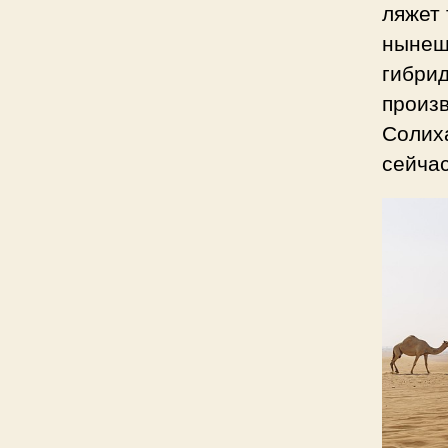
ляжет 
нынеш
гибри
произв
Солиха
сейчас