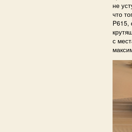
не уст
что то
P615, 
крутя
с мест
максим