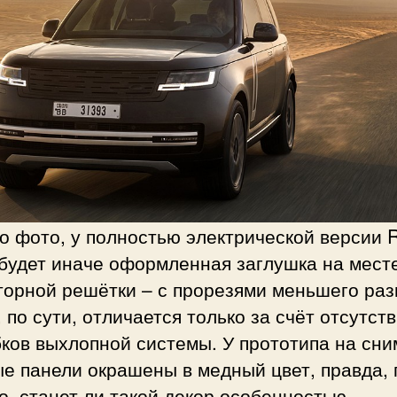
о фото, у полностью электрической версии 
 будет иначе оформленная заглушка на мест
торной решётки – с прорезями меньшего раз
 по сути, отличается только за счёт отсутст
ков выхлопной системы. У прототипа на сни
е панели окрашены в медный цвет, правда, 
о, станет ли такой декор особенностью