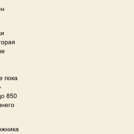
ен
ки
торая
не
е пока
»
до 850
шнего
ожника