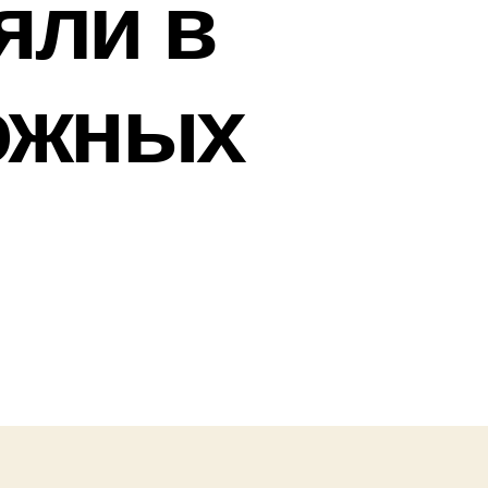
яли в
ожных