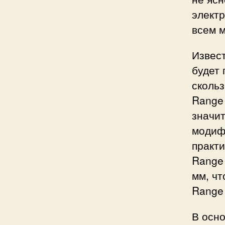
элект
всем 
Извест
будет 
скольз
Range 
значи
модиф
практи
Range 
мм, чт
Range 
В осн