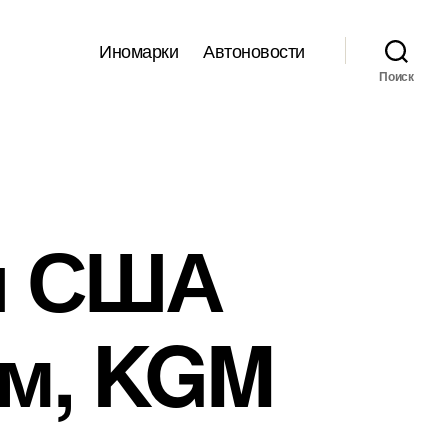
Иномарки
Автоновости
Поиск
и США
ям, KGM