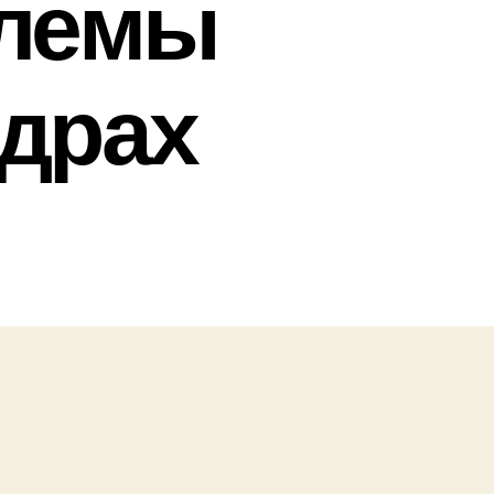
блемы
драх