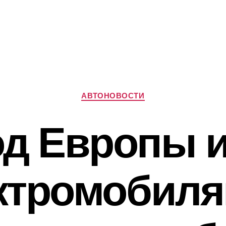
Рубрики
АВТОНОВОСТИ
од Европы 
ктромобил