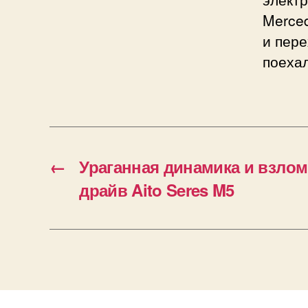
Merced
и пере
поехал
←
Ураганная динамика и взлом
драйв Aito Seres M5