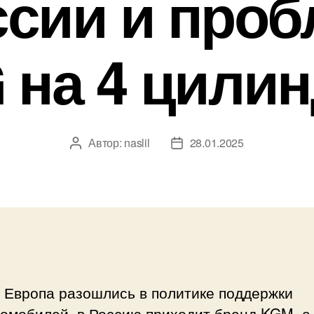
ссии и про
 на 4 цилин
Автор:
naslil
28.01.2025
Автор
Дата
записи
записи
 Европа разошлись в политике поддержки
ромобилей, в Россию приходит бренд KGM, а