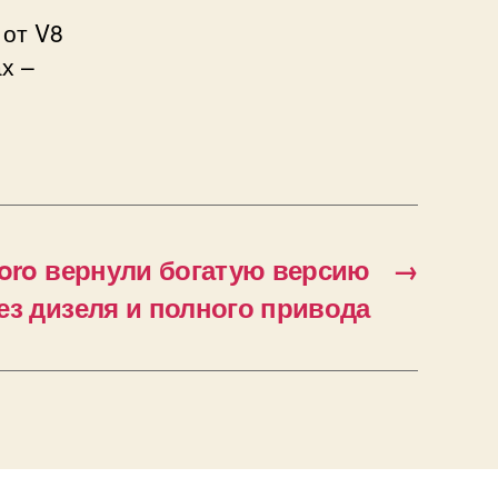
 от V8
х –
Toro вернули богатую версию
→
 без дизеля и полного привода