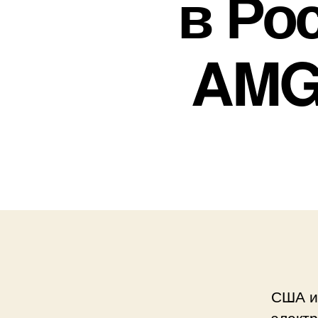
в Ро
AMG
США и
элект