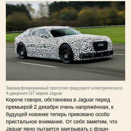
Закамуфлированный прототип грядущего электрического
4-дверного GT марки Jaguar
Короче говоря, обстановка в Jaguar перед
премьерой 2 декабря очень напряжённая, к
будущей новинке теперь приковано особо
пристальное внимание. От себя заметим, что
Jaguar явно пытается заигрывать с фэшн-