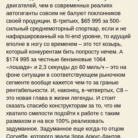
двигателей, чем в современных реалиях
автогиганты совсем не балуют поклонников
своей продукции. В-третьих, $65 995 за 500-
сильный среднемоторный спорткар, если и не
нафаршированный на hi-end уровне, то идущий
вполне в ногу со временем – это тот козырь,
который конкурентам бить попросту нечем. А
$174 995 за честные бензиновые 1064
«лошади» и 2,3 секунды до 60 миль/ч – это на
фоне ситуации в соответствующем рыночном
сегменте вообще кажется чем-то за гранью
рентабельности. И, наконец, в-четвертых, С8 –
это новая глава в жизни легенды. И стоит
сказать спасибо конструкторам за то, что им
хватило смелости подойти к работе с таким
размахом и на все 100% реализовать
задуманное. Задуманное еще когда-то отцом
Corvette, которого звали Зора Аркус-Дантов.