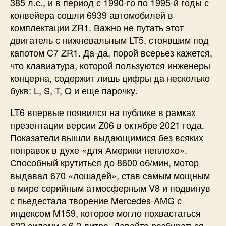
385 л.с., и в период с 1990-го по 1995-й годы с
конвейера сошли 6939 автомобилей в
комплектации ZR1. Важно не путать этот
двигатель с нижневальным LT5, стоявшим под
капотом C7 ZR1. Да-да, порой всерьез кажется,
что клавиатура, которой пользуются инженеры
концерна, содержит лишь цифры да несколько
букв: L, S, T, Q и еще парочку.
LT6 впервые появился на публике в рамках
презентации версии Z06 в октябре 2021 года.
Показатели вышли выдающимися без всяких
поправок в духе «для Америки неплохо».
Способный крутиться до 8600 об/мин, мотор
выдавал 670 «лошадей», став самым мощным
в мире серийным атмосферным V8 и подвинув
с пьедестала творение Mercedes-AMG с
индексом M159, которое могло похвастаться
622 силами с 6,2 литра. Давайте разбираться,