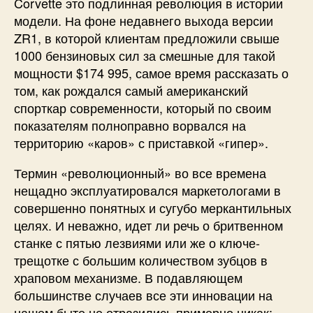
Corvette это подлинная революция в истории
модели. На фоне недавнего выхода версии
ZR1, в которой клиентам предложили свыше
1000 бензиновых сил за смешные для такой
мощности $174 995, самое время рассказать о
том, как рождался самый американский
спорткар современности, который по своим
показателям полноправно ворвался на
территорию «каров» с приставкой «гипер».
Термин «революционный» во все времена
нещадно эксплуатировался маркетологами в
совершенно понятных и сугубо меркантильных
целях. И неважно, идет ли речь о бритвенном
станке с пятью лезвиями или же о ключе-
трещотке с большим количеством зубцов в
храповом механизме. В подавляющем
большинстве случаев все эти инновации на
нашем быте не отразились примерно никак: