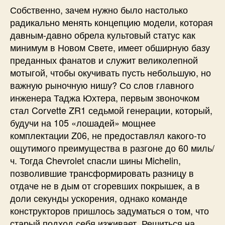
Собственно, зачем нужно было настолько
радикально менять концепцию модели, которая
давным-давно обрела культовый статус как
минимум в Новом Свете, имеет обширную базу
преданных фанатов и служит великолепной
мотыгой, чтобы окучивать пусть небольшую, но
важную рыночную нишу? Со слов главного
инженера Таджа Юхтера, первым звоночком
стал Corvette ZR1 седьмой генерации, который,
будучи на 105 «лошадей» мощнее
комплектации Z06, не предоставлял какого-то
ощутимого преимущества в разгоне до 60 миль/
ч. Тогда Chevrolet спасли шины Michelin,
позволившие трансформировать разницу в
отдаче не в дым от сгоревших покрышек, а в
доли секунды ускорения, однако команде
конструкторов пришлось задуматься о том, что
старый подход себя изживает. Решиться на