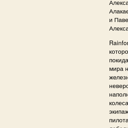
Алекс
Алакае
и Паве
Алекса
Rainfo
которо
покида
мира н
желез
неверо
наполн
колес
экипаж
пилота