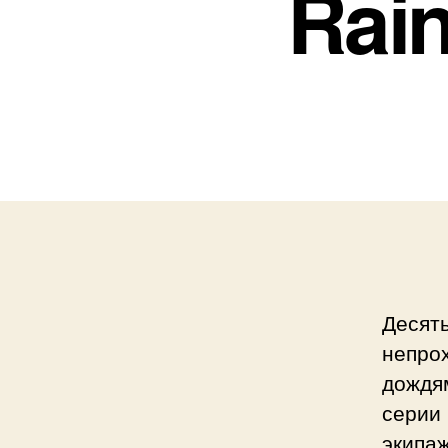
Rain
Десять
непрох
дождя
серии 
экипаж