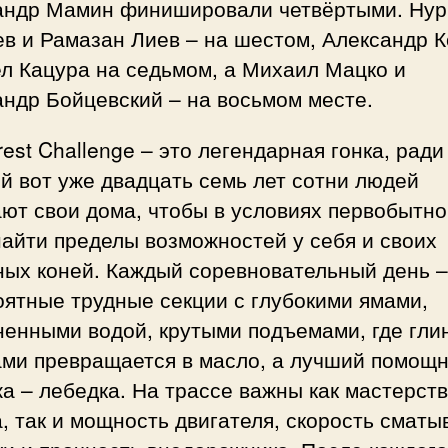
андр Мамин финишировали четвёртыми. Нур
в и Рамазан Лиев – на шестом, Александр К
л Кацура на седьмом, а Михаил Мацко и
ндр Бойцевский – на восьмом месте.
rest Challenge – это легендарная гонка, ради
й вот уже двадцать семь лет сотни людей
ют свои дома, чтобы в условиях первобытно
айти пределы возможностей у себя и своих
ных коней. Каждый соревновательный день –
ятные трудные секции с глубокими ямами,
енными водой, крутыми подъемами, где гли
ами превращается в масло, а лучший помощн
а – лебедка. На трассе важны как мастерст
, так и мощность двигателя, скорость сматы