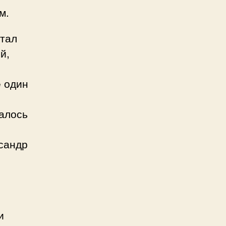
м.
стал
й,
ё один
далось
ксандр
и