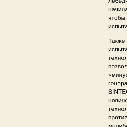
лебедк
начина
чтобы
испыт
Также 
испыт
технол
позвол
«минус
генер
SINTEC
новино
технол
проти
молиб