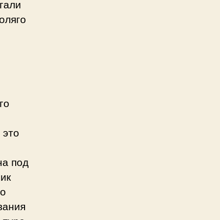
гали
оляго
го
 это
на под
ик
во
вания