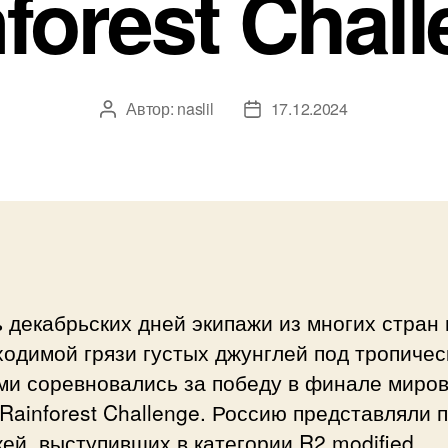
forest Chal
Автор:
naslil
17.12.2024
Автор
Дата
записи
записи
 декабрьских дней экипажи из многих стран 
одимой грязи густых джунглей под тропиче
ми соревновались за победу в финале миро
Rainforest Challenge. Россию представляли 
ей, выступивших в категории R2 modified