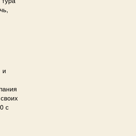
 тура
чь,
 и
пания
 своих
0 с