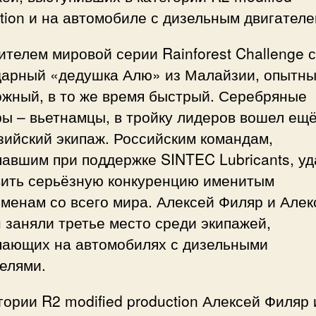
tion и на автомобиле с дизельным двигателе
телем мировой серии Rainforest Challenge 
дарный «дедушка Алю» из Малайзии, опытны
ожный, в то же время быстрый. Серебряные
ы – вьетнамцы, в тройку лидеров вошел ещ
зийский экипаж. Российским командам,
авшим при поддержке SINTEC Lubricants, у
вить серьёзную конкуренцию именитым
менам со всего мира. Алексей Филяр и Але
заняли третье место среди экипажей,
пающих на автомобилях с дизельными
елями.
гории R2 modified production Алексей Филяр 