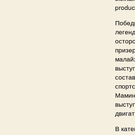
produc
Победи
леген
остор
призер
малай
выступ
соста
спортс
Мамин 
высту
двигат
В кате