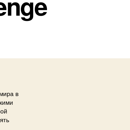
lenge
мира в
скими
вой
пять