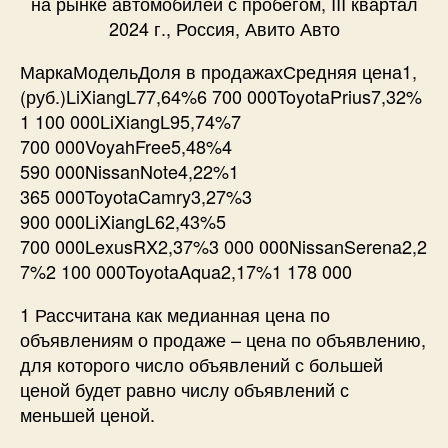
на рынке автомобилей с пробегом, III квартал
2024 г., Россия, Авито Авто
МаркаМодельДоля в продажахСредняя цена1,
(руб.)LiXiangL77,64%6 700 000ToyotaPrius7,32%
1 100 000LiXiangL95,74%7
700 000VoyahFree5,48%4
590 000NissanNote4,22%1
365 000ToyotaCamry3,27%3
900 000LiXiangL62,43%5
700 000LexusRX2,37%3 000 000NissanSerena2,2
7%2 100 000ToyotaAqua2,17%1 178 000
1 Рассчитана как медианная цена по
объявлениям о продаже – цена по объявлению,
для которого число объявлений с большей
ценой будет равно числу объявлений с
меньшей ценой.