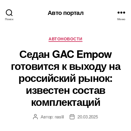
Авто портал
Поиск
Меню
Рубрики
АВТОНОВОСТИ
Седан GAC Empow
готовится к выходу на
российский рынок:
известен состав
комплектаций
Автор:
naslil
20.03.2025
Автор
Дата
записи
записи