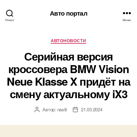
Авто портал
Поиск
Меню
Рубрики
АВТОНОВОСТИ
Серийная версия
кроссовера BMW Vision
Neue Klasse X придёт на
смену актуальному iX3
Автор:
naslil
21.03.2024
Автор
Дата
записи
записи