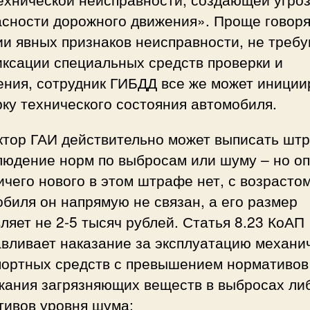
асности дорожного движения». Проще говоря
ии явных признаков неисправности, не треб
иксации специальных средств проверки и
ения, сотрудник ГИБДД все же может иниции
ку технического состояния автомобиля.
ктор ГАИ действительно может выписать шт
людение норм по выбросам или шуму – но оп
ичего нового в этом штрафе нет, с возрасто
биля он напрямую не связан, а его размер
ляет не 2-5 тысяч рублей. Статья 8.23 КоАП
авливает наказание за эксплуатацию механи
портных средств с превышением нормативов
жания загрязняющих веществ в выбросах ли
тивов уровня шума: