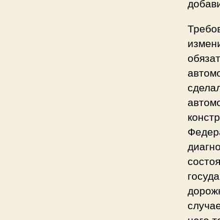
добави
Требо
измени
обяза
автом
сдела
автомо
констр
Федера
диагно
состоя
госуда
дорож
случае
него т