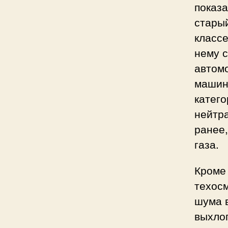
показа
старый
классе
нему 
автомо
машин
катег
нейтра
ранее
газа.
Кроме 
техосм
шума в
выхлоп