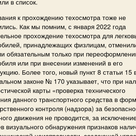
ли в список.
вания к прохождению техосмотра тоже не
лись. Как мы помним, с января 2022 года
тельное прохождение техосмотра для легков
обилей, принадлежащих физлицам, отменили
ли обязательным только при переоформлени
биля или при внесении изменений в его
укцию. Более того, новый пункт 8 статьи 15 
льном законе № 170 указывает, что при на
стической карты «проверка технического
ния данного транспортного средства в фор
рственного контроля (надзора) за безопасн
ного движения не проводится, за исключени
в визуального обнаружения признаков нали
ехнической неисправности, создающей угро