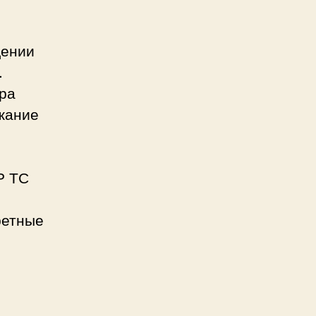
дении
.
ра
ржание
Р ТС
ретные