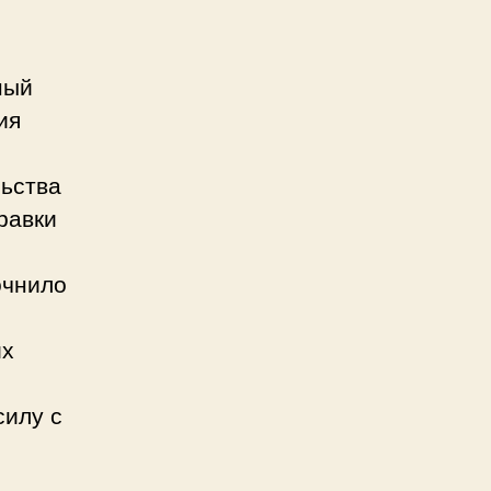
ный
ия
ьства
равки
очнило
их
силу с