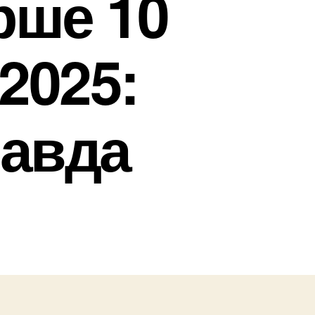
рше 10
2025:
равда