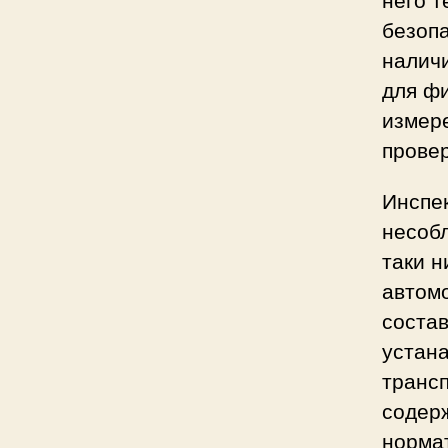
безоп
налич
для ф
измер
провер
Инспе
несоб
таки н
автомо
состав
устан
транс
содер
норма