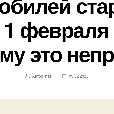
обилей ста
с 1 февраля 
му это неп
Автор:
naslil
03.02.2025
Автор
Дата
записи
записи