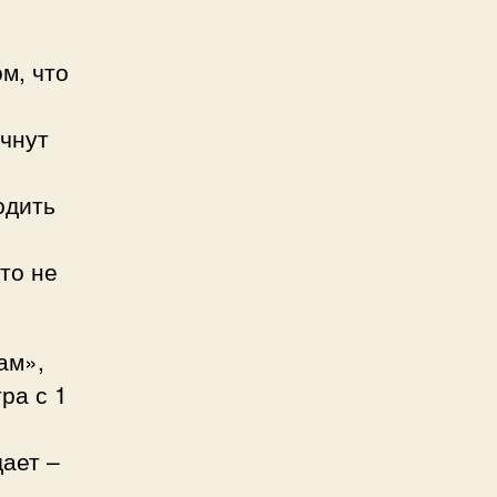
м, что
я
ачнут
одить
то не
ам»,
ра с 1
ает –