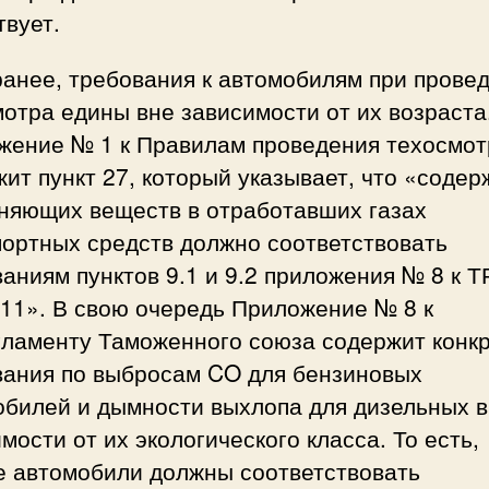
вует.
ранее, требования к автомобилям при прове
отра едины вне зависимости от их возраста
жение № 1 к Правилам проведения техосмот
ит пункт 27, который указывает, что «соде
зняющих веществ в отработавших газах
портных средств должно соответствовать
аниям пунктов 9.1 и 9.2 приложения № 8 к Т
011». В свою очередь Приложение № 8 к
гламенту Таможенного союза содержит конк
вания по выбросам CO для бензиновых
обилей и дымности выхлопа для дизельных в
мости от их экологического класса. То есть,
е автомобили должны соответствовать