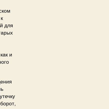
ском
 к
й для
тарых
как и
ного
дения
нь
утечку
борот,