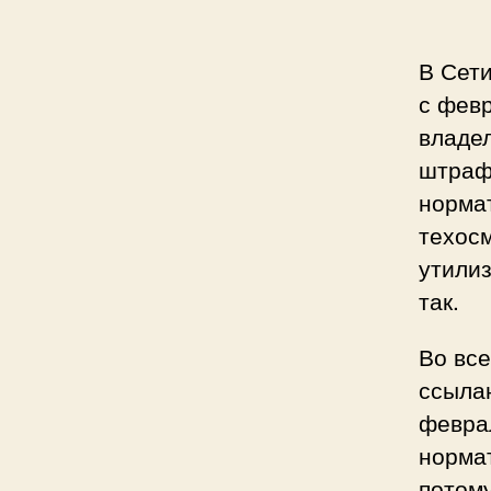
В Сети
с фев
владел
штраф
нормат
техосм
утилиз
так.
Во вс
ссыла
феврал
нормат
потому