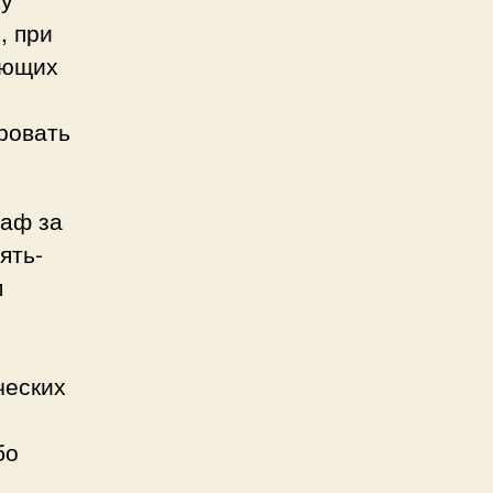
, при
ующих
ровать
раф за
ять-
м
ческих
бо