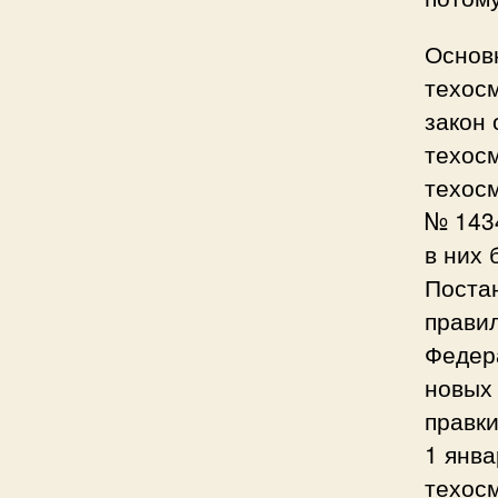
Основ
техос
закон
техос
техос
№ 1434
в них 
Постан
правил
Федер
новых
правки
1 янва
техосм