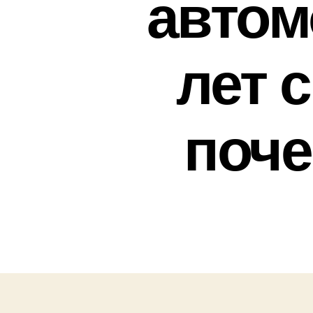
автом
лет 
поче