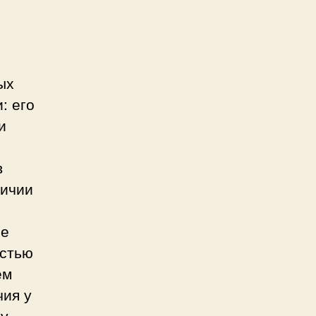
ых
: его
и
в
личии
ме
остью
ем
чия у
зу