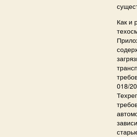
сущест
Как и 
техосм
Прило
содерж
загря
транс
требов
018/2
Техре
требо
автом
зависи
стары