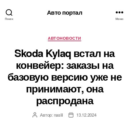
Авто портал
Поиск
Меню
Рубрики
АВТОНОВОСТИ
Skoda Kylaq встал на
конвейер: заказы на
базовую версию уже не
принимают, она
распродана
Автор:
naslil
13.12.2024
Автор
Дата
записи
записи