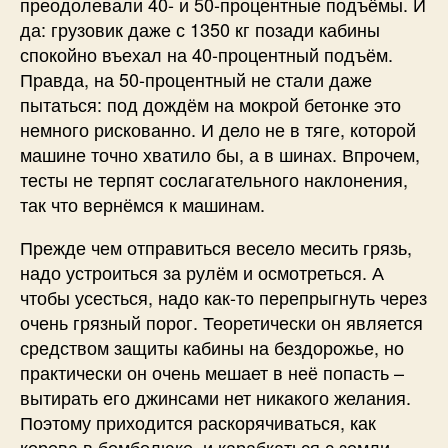
преодолевали 40- и 50-процентные подъёмы. И
да: грузовик даже с 1350 кг позади кабины
спокойно въехал на 40-процентный подъём.
Правда, на 50-процентный не стали даже
пытаться: под дождём на мокрой бетонке это
немного рискованно. И дело не в тяге, которой
машине точно хватило бы, а в шинах. Впрочем,
тесты не терпят сослагательного наклонения,
так что вернёмся к машинам.
Прежде чем отправиться весело месить грязь,
надо устроиться за рулём и осмотреться. А
чтобы усесться, надо как-то перепрыгнуть через
очень грязный порог. Теоретически он является
средством защиты кабины на бездорожье, но
практически он очень мешает в неё попасть –
вытирать его джинсами нет никакого желания.
Поэтому приходится раскорячиваться, как
корова в бомболюке, и карабкаться с земли