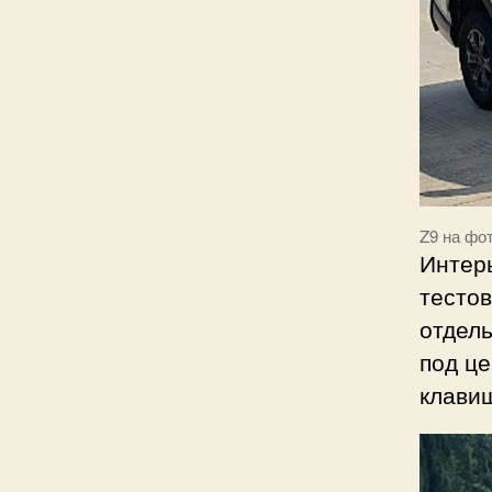
Z9 на фо
Интерь
тесто
отдел
под ц
клавиш