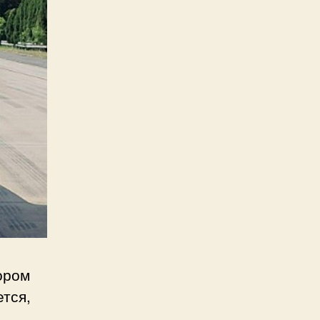
ором
ется,