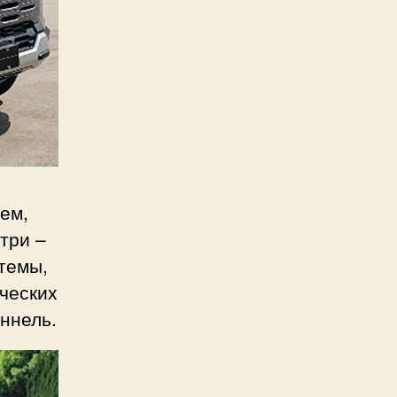
ем,
три –
темы,
ческих
ннель.