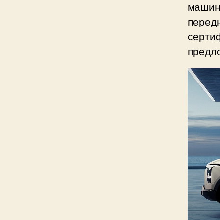
машин
передн
сертиф
предло