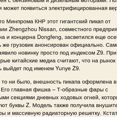
и может появиться электрифицированная вер
о Минпрома КНР этот гигантский пикап от
ии Zhengzhou Nissan, совместного предпри
а и концерна Dongfeng, засветился еще осе
ь же грузовик анонсирован официально. Са
аявило новинку просто под индексом Z9. При
рые китайские медиа считают, что на рынок
 выйдет под именем Yunye Z9.
 то ни было, внешность пикапа оформлена в
 Его главная фишка – Т-образные фары с
ыми секциями дневных ходовых огней, кото
уют буквы Z. Модель также получила внушит
ры и массивную радиаторную решетку. Кстат