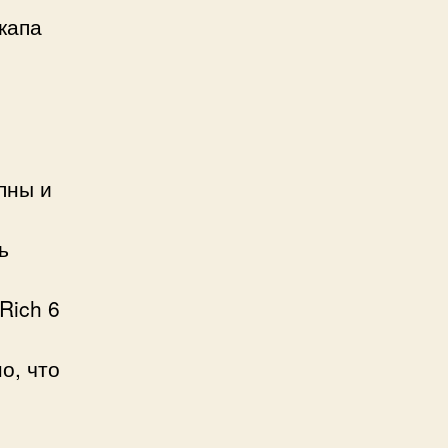
капа
пны и
ь
Rich 6
о, что