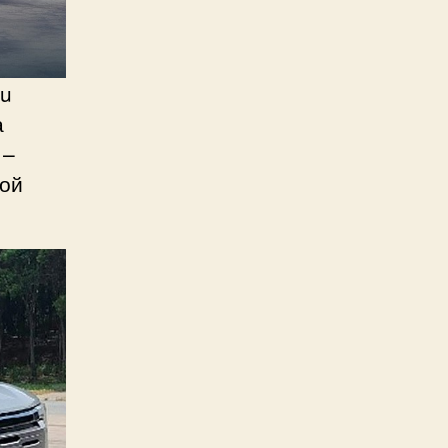
ou
а
 –
вой