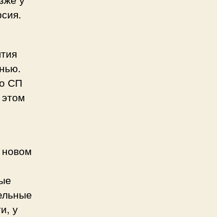
сия.
ятия
нью.
мо СП
 этом
 новом
рые
ельные
и, у