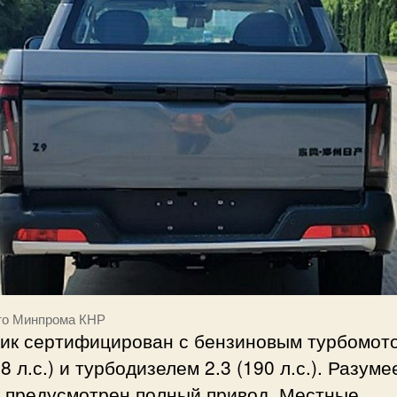
то Минпрома КНР
вик сертифицирован с бензиновым турбомот
58 л.с.) и турбодизелем 2.3 (190 л.с.). Разуме
9 предусмотрен полный привод. Местные