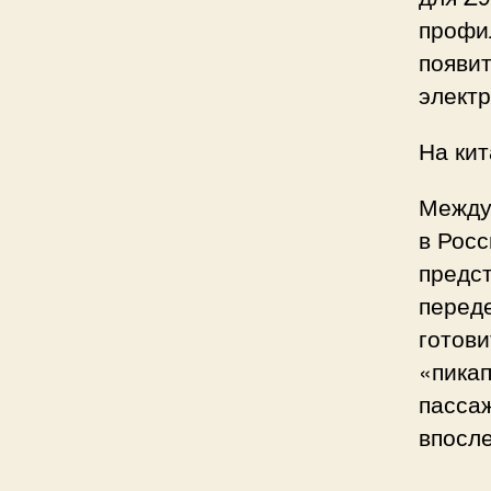
профи
появит
электр
На кит
Между
в Росс
предс
переде
готови
«пикап
пассаж
впосле