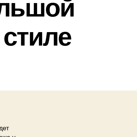
ольшой
 стиле
дет
зже у