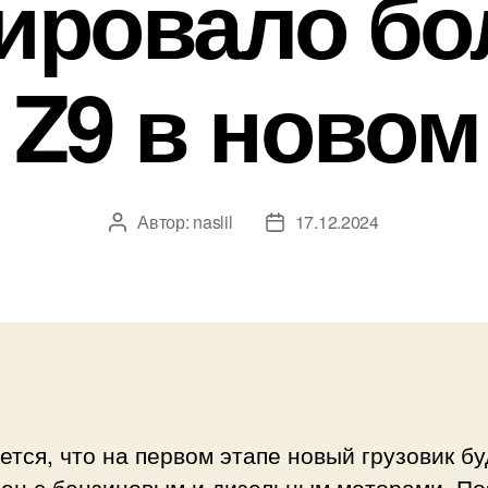
ировало б
 Z9 в новом
Автор:
naslil
17.12.2024
Автор
Дата
записи
записи
тся, что на первом этапе новый грузовик бу
пен с бензиновым и дизельным моторами. По