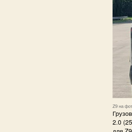
Z9 на фо
Грузо
2.0 (2
для Z