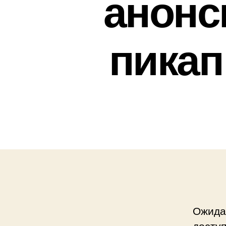
анонс
пикап
Ожидае
досту