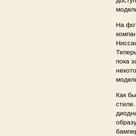
модел
На фот
компан
Ниссан
Тепер
пока з
некото
модель
Как бы
стиле.
диодн
образ
бампе