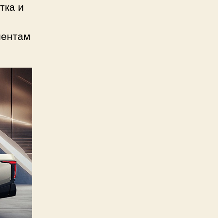
тка и
иентам