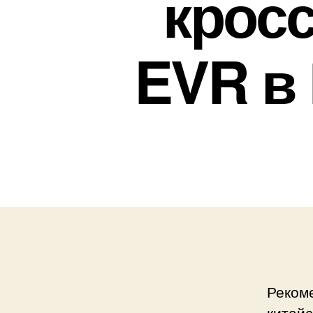
кросс
EVR в 
Реком
китайс