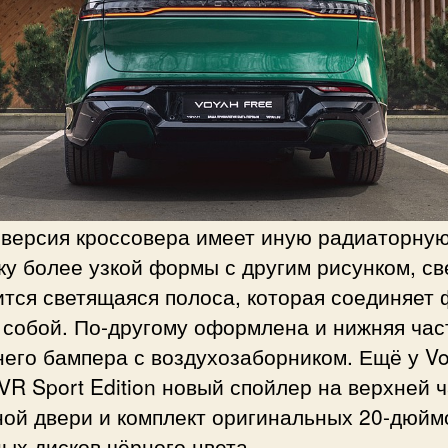
-версия кроссовера имеет иную радиаторну
у более узкой формы с другим рисунком, св
ится светящаяся полоса, которая соединяет
 собой. По-другому оформлена и нижняя час
него бампера с воздухозаборником. Ещё у V
VR Sport Edition новый спойлер на верхней 
ной двери и комплект оригинальных 20-дюй
ых дисков чёрного цвета.