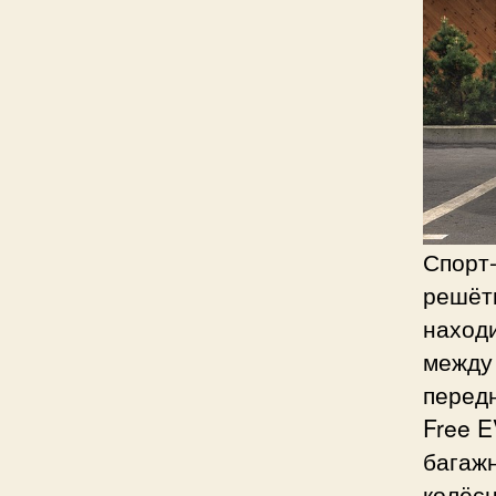
Спорт
решётк
наход
между
перед
Free E
багаж
колёсн