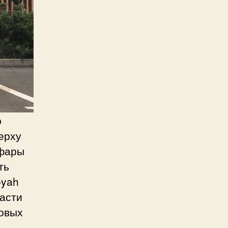
ю
ерху
 фары
ть
oyah
части
мовых