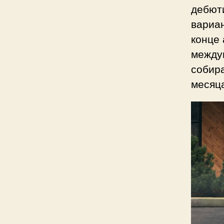
дебют
вариан
конце 
между
собир
месяц