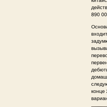
действ
890 00
Основ
входит
задумк
вызыва
перево
первен
дебют
домаш
следую
конце 
вариан