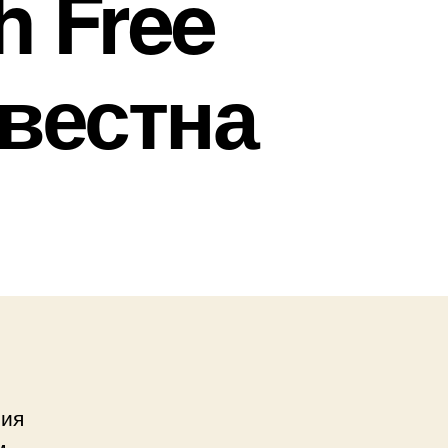
h Free
звестна
ния
м