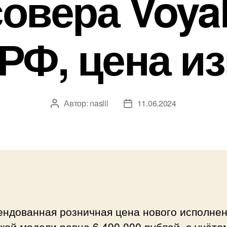
овера Voya
РФ, цена и
Автор:
naslil
11.06.2024
Автор
Дата
записи
записи
ендованная розничная цена нового исполне
кой модели равна 6 490 000 рублей, с учёто