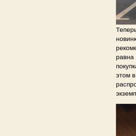
Теперь
новин
рекоме
равна 
покупк
этом в
распр
экземп