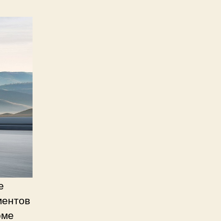
е
ментов
оме