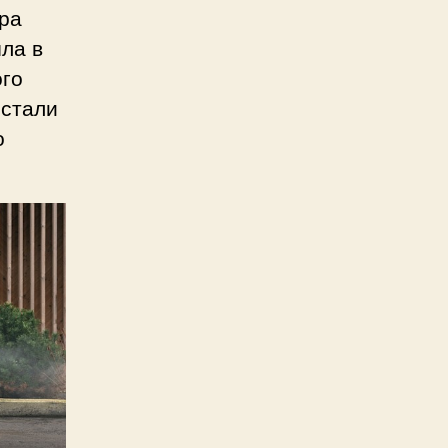
ра
шла в
ого
 стали
о