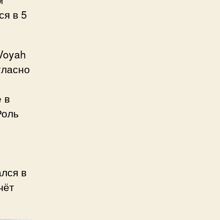
ся в 5
Voyah
гласно
 в
Роль
ался в
чёт