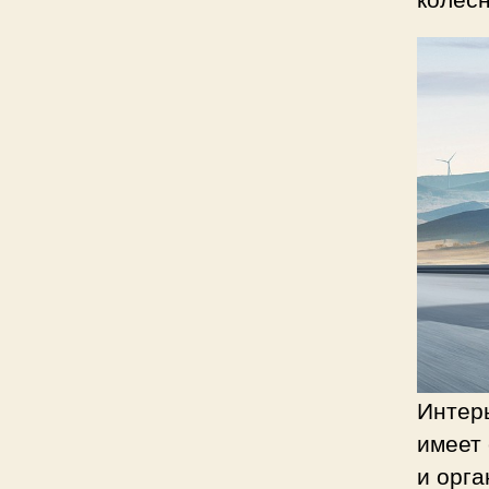
Интер
имеет 
и орг