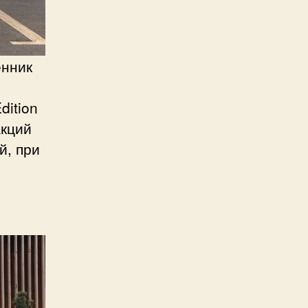
енник
dition
акций
й, при