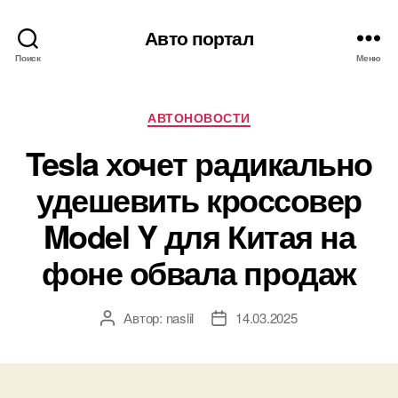
Авто портал
Поиск
Меню
Рубрики
АВТОНОВОСТИ
Tesla хочет радикально
удешевить кроссовер
Model Y для Китая на
фоне обвала продаж
Автор:
naslil
14.03.2025
Автор
Дата
записи
записи