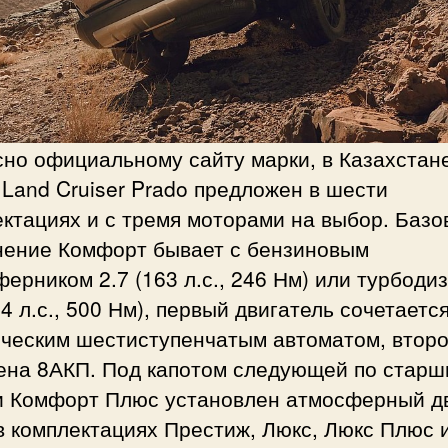
сно официальному сайту марки, в Казахстан
Land Cruiser Prado предложен в шести
ктациях и с тремя моторами на выбор. Базо
нение Комфорт бывает с бензиновым
ерником 2.7 (163 л.с., 246 Нм) или турбоди
04 л.с., 500 Нм), первый двигатель сочетается
ическим шестиступенчатым автоматом, втор
ена 8АКП. Под капотом следующей по старш
и Комфорт Плюс установлен атмосферный д
 в комплектациях Престиж, Люкс, Люкс Плюс и