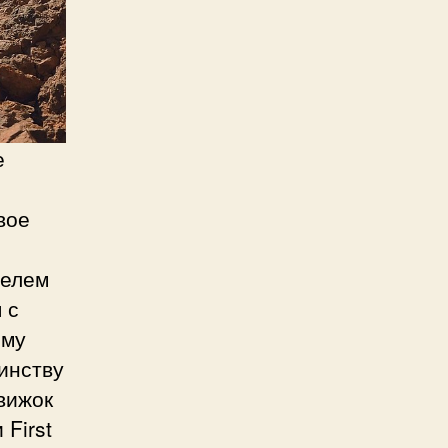
е
вое
зелем
 с
ому
инству
вижок
 First