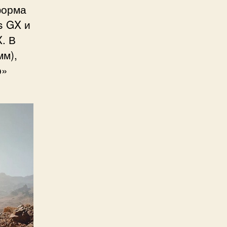
форма
s GX и
. В
мм),
о»