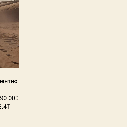
лентно
90 000
2.4T