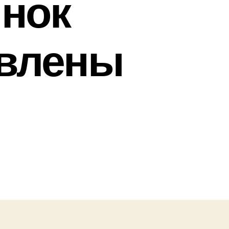
ынок
явлены