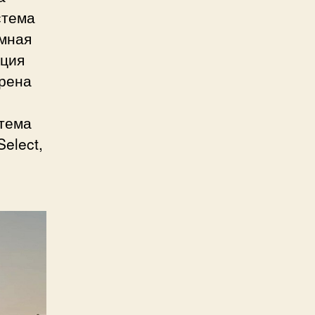
стема
амная
яция
трена
стема
elect,