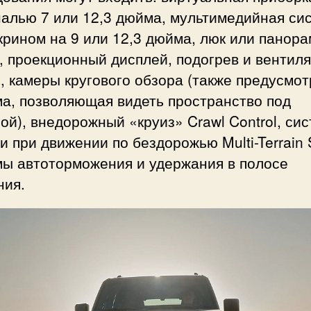
налью 7 или 12,3 дюйма, мультимедийная си
крином на 9 или 12,3 дюйма, люк или панор
 проекционный дисплей, подогрев и вентил
, камеры кругового обзора (также предусмо
ма, позволяющая видеть пространство под
й), внедорожный «круиз» Crawl Control, си
 при движении по бездорожью Multi-Terrain S
мы автоторможения и удержания в полосе
ния.