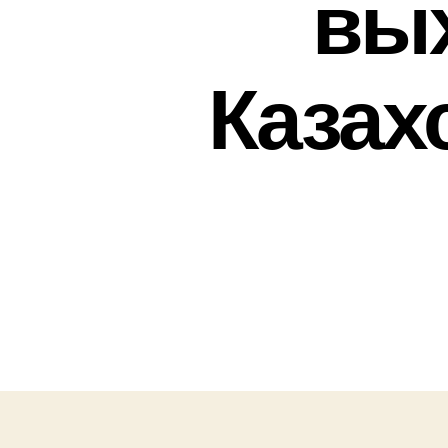
вых
Казах