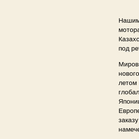
Нашим
мотора
Казах
под ре
Мирова
нового
летом 
глобал
Японии
Европе
заказу
намече