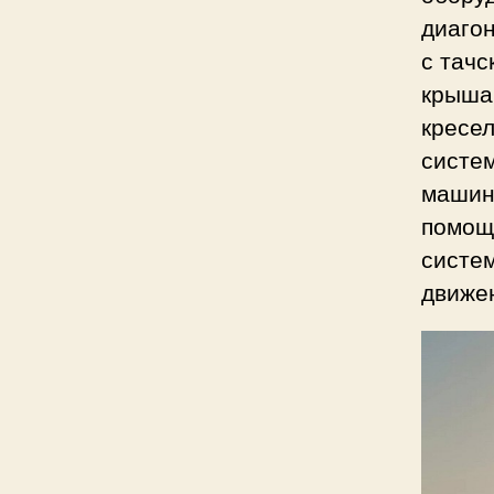
диаго
с тачс
крыша,
кресел
систе
машино
помощи
систе
движе