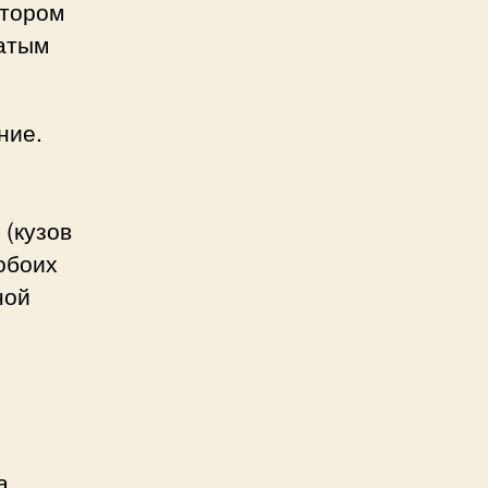
отором
чатым
ние.
 (кузов
обоих
ной
а