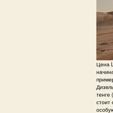
Цена L
начина
пример
Дизел
тенге 
стоит 
особую