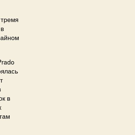
 тремя
 в
зайном
Prado
оялась
т
в
ок в
к
 там