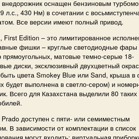
on внедорожник оснащен бензиновым турбом
79 л.с., 430 Нм) в сочетании с восьмиступен
атом. Все версии имеют полный привод.
, First Edition – это лимитированное исполне
лавные фишки – круглые светодиодные фары
о прямоугольных, матовые темно-серые 18-
ые диски, эксклюзивный двухцветный окрас
быть цвета Smokey Blue или Sand, крыша в 
х будет выполнена в светло-сером) и номер
к. Всего для Казахстана выделили 80 таких
обилей.
Prado доступен с пяти- или семиместным
м. В зависимости от комплектации в список
ования могут входить: виртуальная приборк