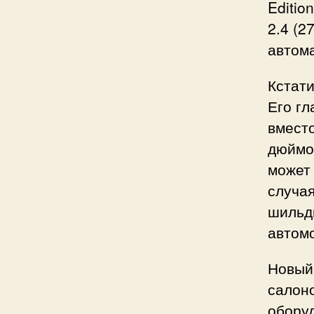
Editi
2.4 (2
автом
Кстати
Его г
вмест
дюймов
может 
случая
шильди
автом
Новый 
салоно
оборуд