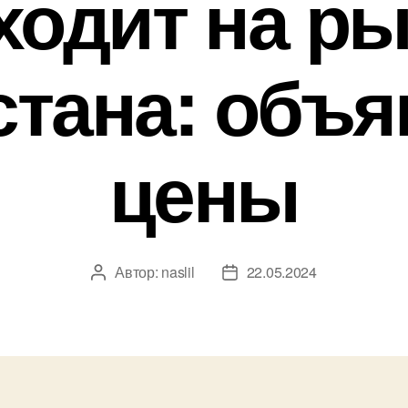
одит на р
стана: объ
цены
Автор:
naslil
22.05.2024
Автор
Дата
записи
записи