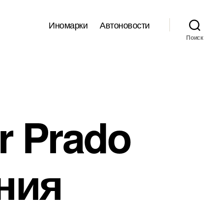
Иномарки
Автоновости
Поиск
r Prado
ния