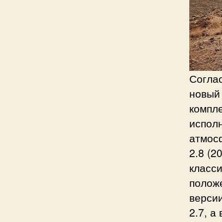
Согла
новый 
компле
испол
атмосф
2.8 (2
класс
полож
верси
2.7, а