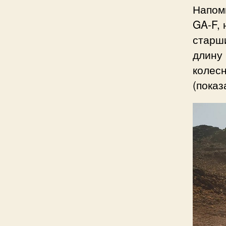
Напом
GA-F, 
старши
длину 
колесн
(показ