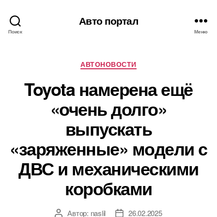
Авто портал
Поиск
Меню
Рубрики
АВТОНОВОСТИ
Toyota намерена ещё
«очень долго»
выпускать
«заряженные» модели с
ДВС и механическими
коробками
Автор:
naslil
26.02.2025
Автор
Дата