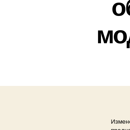
о
мо
Измене
предна