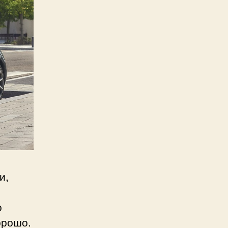
и,
о
орошо.