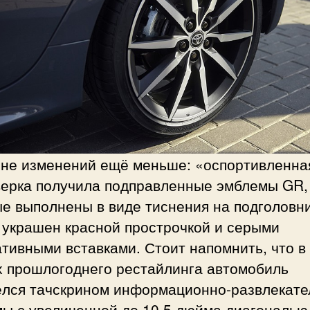
оне изменений ещё меньше: «оспортивленна
верка получила подправленные эмблемы GR,
е выполнены в виде тиснения на подголовни
 украшен красной прострочкой и серыми
тивными вставками. Стоит напомнить, что в
х прошлогоднего рестайлинга автомобиль
ёлся тачскрином информационно-развлекате
ы с увеличенной до 10,5 дюйма диагональю,