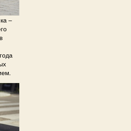
ка –
его
в
 года
ых
ием.