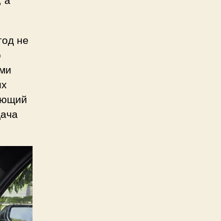
год не
о
ыми
их
ающий
дача