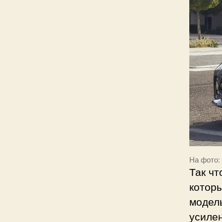
На фото: 
Так чт
которы
модель
усилен