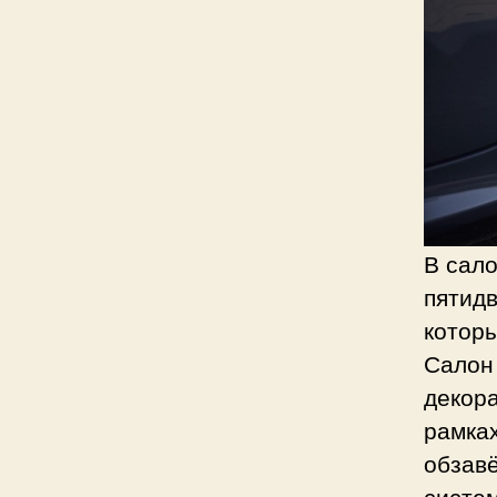
В сал
пятид
которы
Салон
декора
рамка
обзав
систем