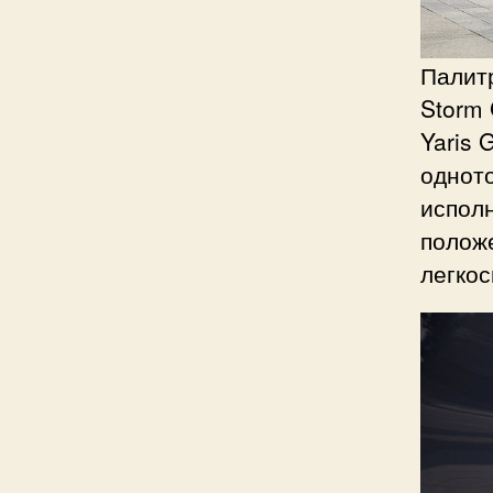
Палитр
Storm 
Yaris 
одното
исполн
полож
легко