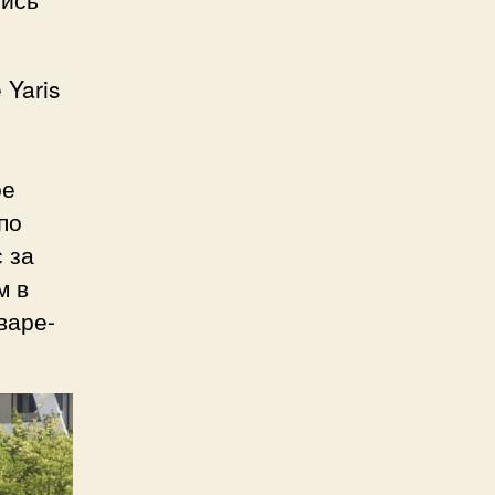
 Yaris
ое
по
 за
м в
варе-