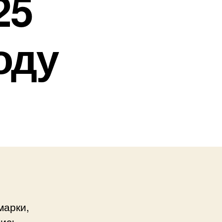
25
оду
марки,
лись