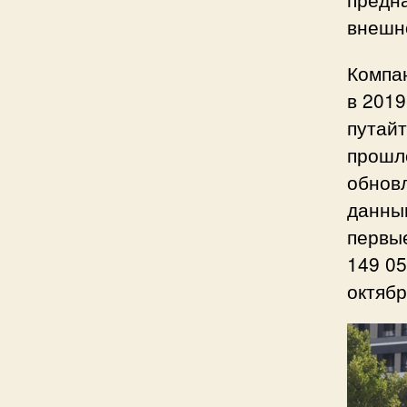
внешно
Компан
в 2019
путайт
прошл
обновл
данным
первы
149 05
октябр