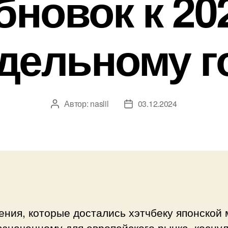
бновок к 20
дельному г
Автор:
naslil
03.12.2024
Автор
Дата
записи
записи
ния, которые достались хэтчбеку японской 
значенному для европейского рынка, косну