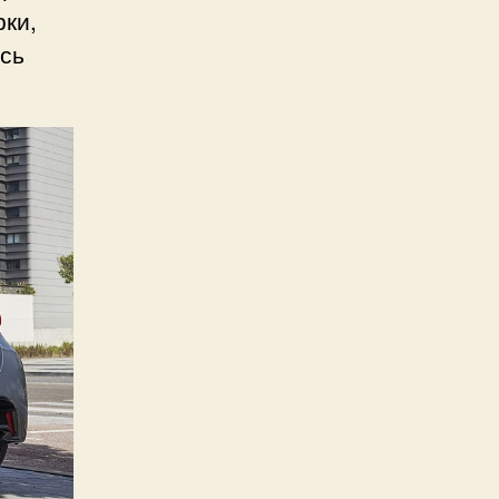
рки,
ась