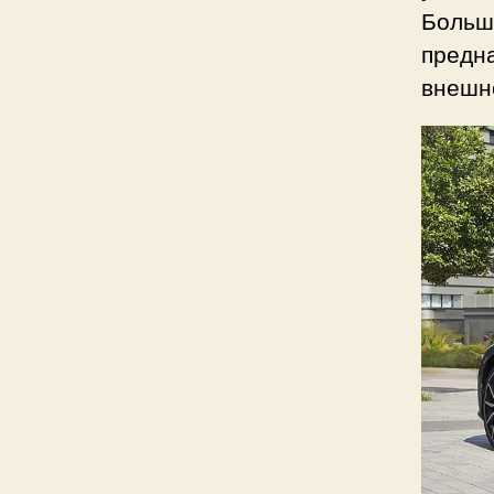
Больша
предна
внешно