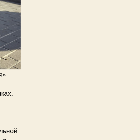
я»
ках.
льной
 а