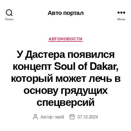
Авто портал
Поиск
Меню
Рубрики
АВТОНОВОСТИ
У Дастера появился
концепт Soul of Dakar,
который может лечь в
основу грядущих
спецверсий
Автор:
naslil
07.12.2024
Автор
Дата
записи
записи