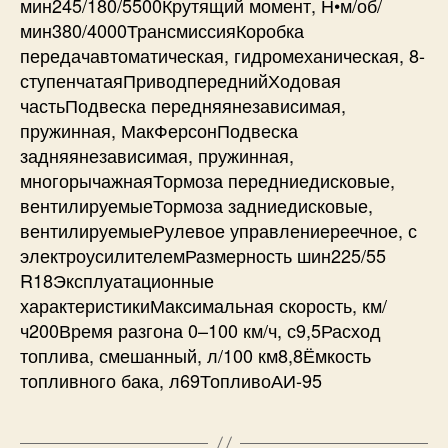
мин245/180/5500Крутящий момент, Н•м/об/
мин380/4000ТрансмиссияКоробка
передачавтоматическая, гидромеханическая, 8-
ступенчатаяПриводпереднийХодовая
частьПодвеска передняянезависимая,
пружинная, МакФерсонПодвеска
задняянезависимая, пружинная,
многорычажнаяТормоза передниедисковые,
вентилируемыеТормоза задниедисковые,
вентилируемыеРулевое управлениереечное, с
электроусилителемРазмерность шин225/55
R18Эксплуатационные
характеристикиМаксимальная скорость, км/
ч200Время разгона 0–100 км/ч, с9,5Расход
топлива, смешанный, л/100 км8,8Ёмкость
топливного бака, л69ТопливоАИ-95