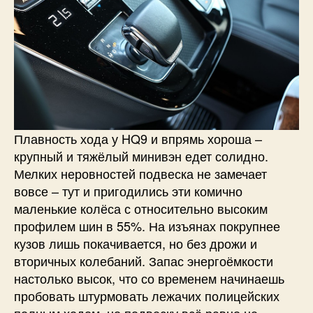
Плавность хода у HQ9 и впрямь хороша –
крупный и тяжёлый минивэн едет солидно.
Мелких неровностей подвеска не замечает
вовсе – тут и пригодились эти комично
маленькие колёса с относительно высоким
профилем шин в 55%. На изъянах покрупнее
кузов лишь покачивается, но без дрожи и
вторичных колебаний. Запас энергоёмкости
настолько высок, что со временем начинаешь
пробовать штурмовать лежачих полицейских
полным ходом, но подвеску всё равно не