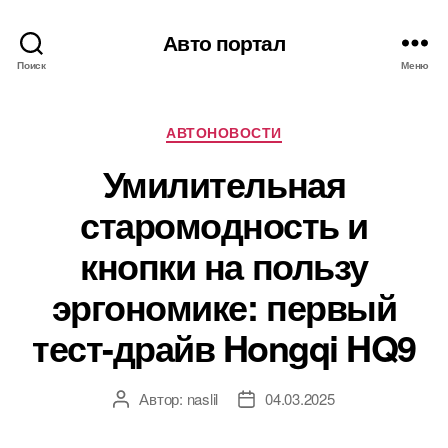
Авто портал
Поиск
Меню
Рубрики
АВТОНОВОСТИ
Умилительная
старомодность и
кнопки на пользу
эргономике: первый
тест-драйв Hongqi HQ9
Автор:
naslil
04.03.2025
Автор
Дата
записи
записи