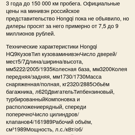
3 года до 150 000 км пробега. Официальные
цены на минивэн российское
представительство Hongqi пока не объявило, но
дилеры просят за него примерно от 7,5 до 9
миллионов рублей.
Технические характеристики Hongqi
HQ9КузовТип кузоваминивэнЧисло дверей/
мест5/7Длина/ширина/высота,
мм5222/2005/1935Колесная база, мм3200Колея
передняя/задняя, мм1730/1730Масса
снаряженная/полная, кг2320/2885Объём
багажника, л620ДвигательТипбензиновый,
турбированныйКомпоновка и
расположениерядный, спереди
поперечноЧисло цилиндров/
клапанов4/161989Рабочий объём,
см³1989Мощность, л.с./кВт/об/