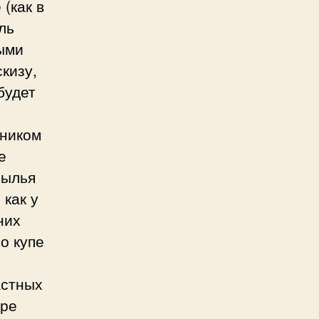
(как в
ль
ыми
кизу,
будет
рником
е
рылья
 как у
них
о купе
астных
ыре