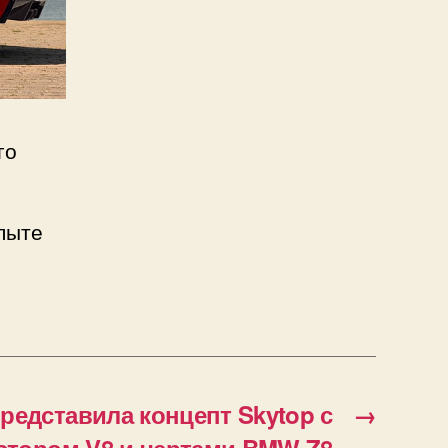
го
пыте
едставила концепт Skytop с
→