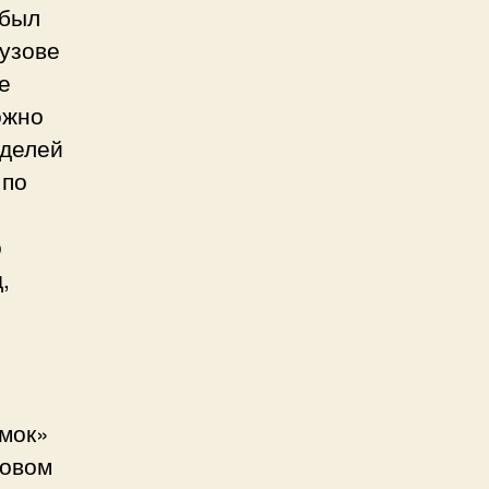
 был
кузове
е
ожно
оделей
 по
о
,
эмок»
новом