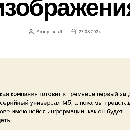
изображени
Автор:
naslil
27.05.2024
Автор
Дата
записи
записи
ая компания готовит к премьере первый за 
 серийный универсал М5, а пока мы предста
нове имеющейся информации, как он будет
еть.