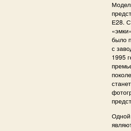
Модель
предст
Е28. С
«эмки»
было п
с заво
1995 г
премье
поколе
станет
фотог
предст
Одной 
являю