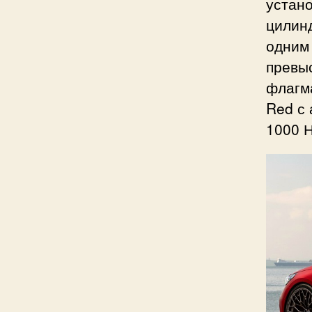
устано
цилин
одним
превыс
флагм
Red с 
1000 