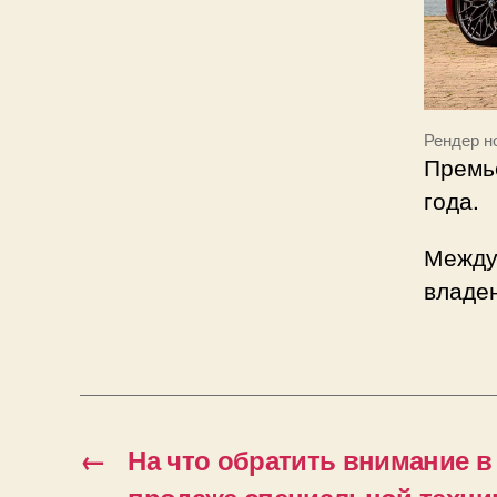
Рендер н
Премье
года.
Между
владе
←
На что обратить внимание в