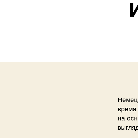
Немецк
время
на ос
выгляд