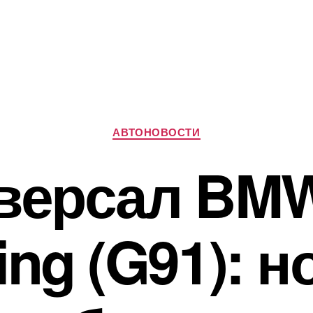
Рубрики
АВТОНОВОСТИ
версал BM
ing (G91): 