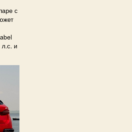
паре с
может
abel
л.с. и