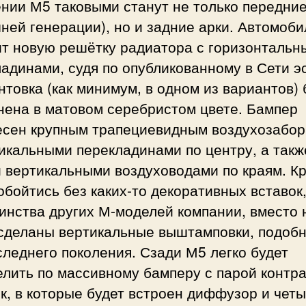
нии М5 таковыми станут не только передние 
ей генерации), но и задние арки. Автомоби
ит новую решётку радиатора с горизонтальн
адинами, судя по опубликованному в Сети эс
нтовка (как минимум, в одном из вариантов) 
нена в матовом серебристом цвете. Бампер
есен крупным трапециевидным воздухозабо
икальными перекладинами по центру, а такж
и вертикальными воздуховодами по краям. К
обойтись без каких-то декоративных вставок,
инства других М-моделей компании, вместо 
 сделаны вертикальные выштамповки, подобн
леднего поколения. Сзади М5 легко будет
елить по массивному бамперу с парой контр
к, в которые будет встроен диффузор и чет