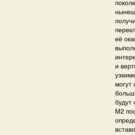
поколе
нынешн
получ
перекл
её ока
выпол
интер
и верт
узким
могут 
больш
будут
M2 пос
опред
вставо