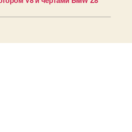
тором V8 и чертами BMW Z8