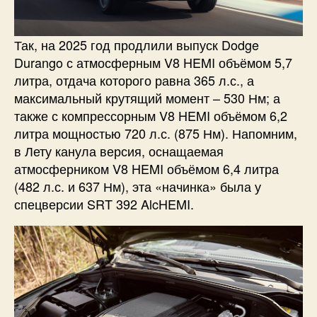
Так, на 2025 год продлили выпуск Dodge
Durango с атмосферным V8 HEMI объёмом 5,7
литра, отдача которого равна 365 л.с., а
максимальный крутящий момент – 530 Нм; а
также с компрессорным V8 HEMI объёмом 6,2
литра мощностью 720 л.с. (875 Нм). Напомним,
в Лету канула версия, оснащаемая
атмосферником V8 HEMI объёмом 6,4 литра
(482 л.с. и 637 Нм), эта «начинка» была у
спецверсии SRT 392 AlcHEMI.