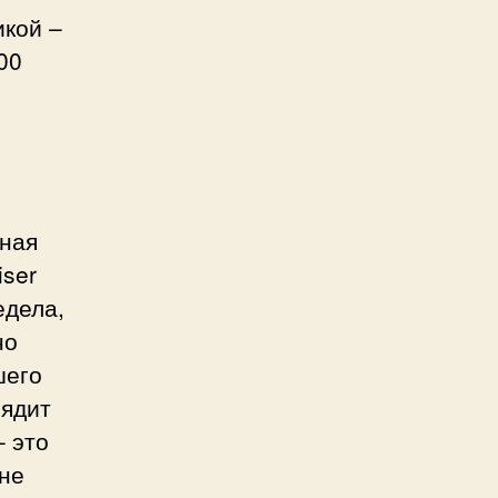
икой –
00
сная
iser
едела,
но
шего
лядит
– это
 не