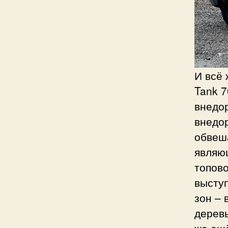
И всё 
Tank 
внедо
внедо
обвеш
являю
топово
высту
зон – 
деревь
же ещ