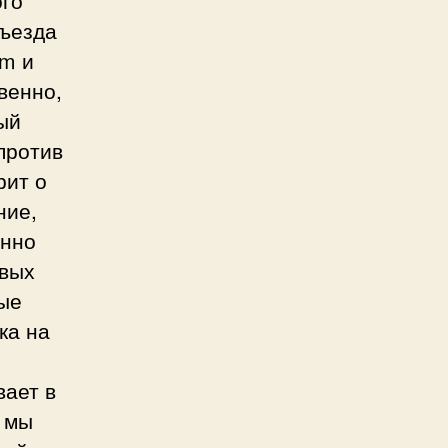
въезда
um и
венно,
ный
против
рит о
ние,
енно
рвых
вые
ка на
вает в
и мы