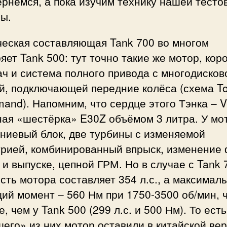
рнёмся, а пока изучим технику нашей тесто
ы.
ческая составляющая Tank 700 во многом
яет Tank 500: тут точно такие же мотор, кор
ч и система полного привода с многодисков
й, подключающей передние колёса (схема T
and). Напомним, что сердце этого Тэнка – V
ная «шестёрка» E30Z объёмом 3 литра. У мо
ниевый блок, две турбины с изменяемой
трией, комбинированный впрыск, изменение 
 и выпуске, цепной ГРМ. Но в случае с Tank 
ть мотора составляет 354 л.с., а максимал
ий момент – 560 Нм при 1750-3500 об/мин, 
, чем у Tank 500 (299 л.с. и 500 Нм). То есть
его» из них мотор оставили в китайской вер