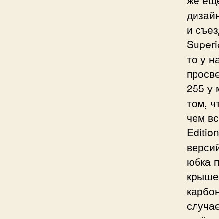
дизайн
и съез
Superi
то у н
просве
255 у 
том, ч
чем вс
Editio
версий
юбка п
крыше
карбон
случае