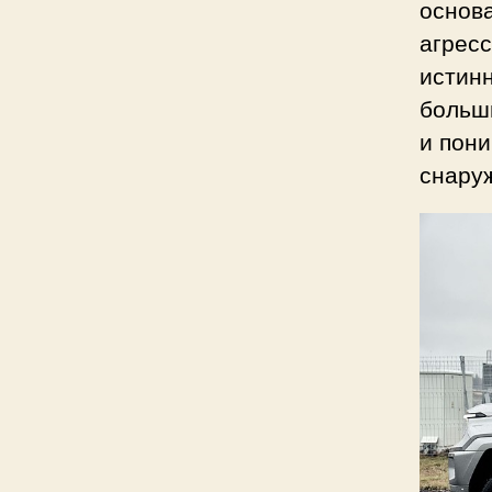
основ
агрес
истинн
больши
и пон
снару