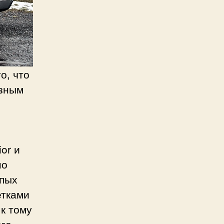
о, что
ёзным
or и
но
епых
етками
 к тому
ого