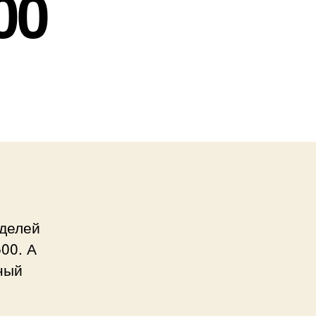
00
оделей
00. А
ный