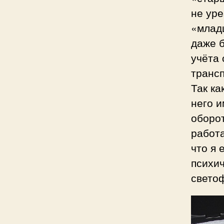
не уре
«младш
даже б
учёта 
трансп
Так ка
него 
оборот
работа
что я 
психич
свето