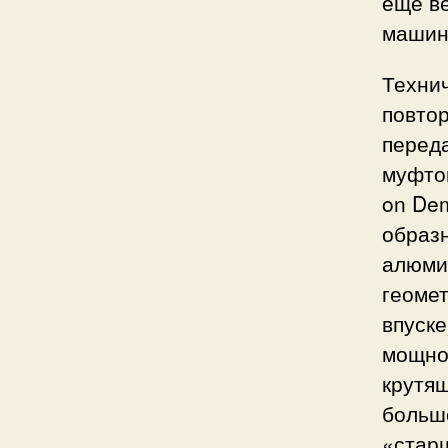
ещё ве
машин
Техни
повтор
переда
муфто
on Dem
образ
алюми
геоме
впуске
мощнос
крутящ
больше
«старш