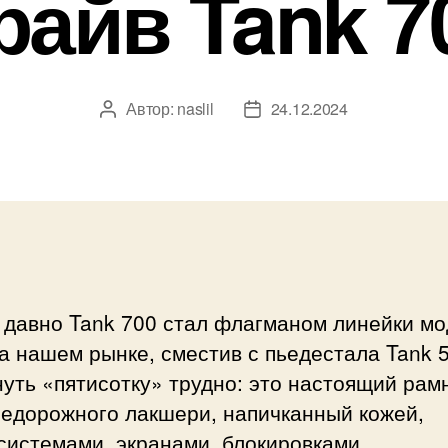
райв Tank 7
Автор:
naslil
24.12.2024
Автор
Дата
записи
записи
 давно Tank 700 стал флагманом линейки м
а нашем рынке, сместив с пьедестала Tank 5
уть «пятисотку» трудно: это настоящий рам
недорожного лакшери, напичканный кожей,
системами, экранами, блокировками