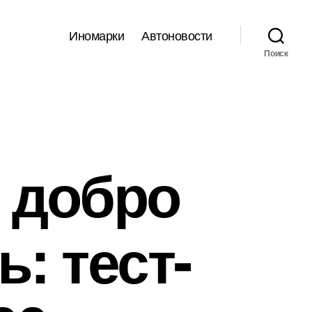
Иномарки
Автоновости
Поиск
 добро
: тест-