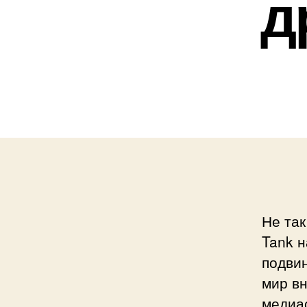
д
Не так
Tank н
подвин
мир в
медиа