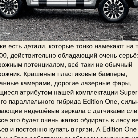
же есть детали, которые тонко намекают на т
700, действительно обладающий очень серь
рожным потенциалом, всё-таки не обычный
рожник. Крашеные пластиковые бамперы,
анные камерами, дорогие лазерные фары,
щиеся атрибутом нашей комплектации Superi
го параллельного гибрида Edition One, силь
пающие недешёвые зеркала с датчиками сл
всё это будет очень жалко обдирать в лесу в
ев и постоянно купать в грязи. А Edition One
ё и оброс собственным обвесом оригинальн