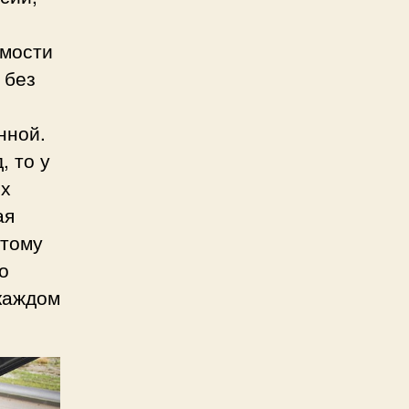
имости
 без
нной.
, то у
ых
ая
отому
о
 каждом