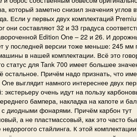
а, который заметно снизил значения углов 
да. Если у первых двух комплектаций Premi
or они составляют 32 и 33 градуса соответст
авороченной Edition One – 22 и 26. И дорож
т у последней версии тоже меньше: 245 мм 
машины в нашей комплектации. Всё это гово
то статус для Tank 700 имеет большее значе
ё остальное. Причём надо признать, что им
n One выглядит намного интереснее двух пе
: экстерьеру очень идут на пользу карбоно
ереднего бампера, накладка на капоте и бал
 с диодными фонарями. Причём карбон тут
овый, а не пластмассовый, как это часто бы
 недорогого стайлинга. К этой комплектаци