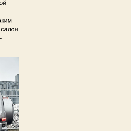
ой
аким
 салон
–