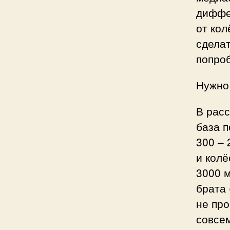
диффе
от кол
сделат
попроб
Нужно
В расс
база п
300 – 
и колё
3000 
брата 
не про
совсем