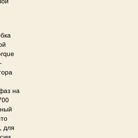
вой
обка
ой
orque
-
тора
фаз на
700
ьный
что
, для
сии,