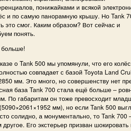
ренциалов, понижайками и всякой электрон
ёс и по самую панорамную крышу. Но Tank 7
ь это смог. Каким образом? Вот сейчас и
уем понять.
 больше!
казе о Tank 500 мы упомянули, что его колё
олностью совпадает с базой Toyota Land Cru
2850 мм. Это много, но совершенству нет пр
сная база Tank 700 стала ещё больше – ров
мм. По габаритам он тоже превосходит млад
(5090×2061×1952 мм), но если Tank 500 выг
сто солидно, а монументально, то Tank 700 
 другое. Его экстерьер призван шокировать