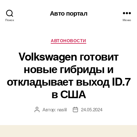
Авто портал
Поиск
Меню
Рубрики
АВТОНОВОСТИ
Volkswagen готовит
новые гибриды и
откладывает выход ID.7
в США
Автор:
naslil
24.05.2024
Автор
Дата
записи
записи