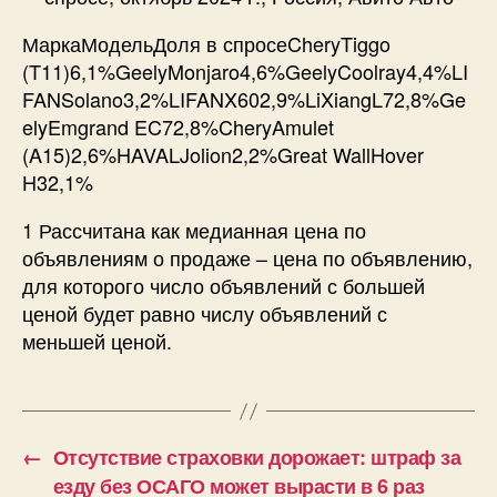
МаркаМодельДоля в спросеCheryTiggo
(T11)6,1%GeelyMonjaro4,6%GeelyCoolray4,4%LI
FANSolano3,2%LIFANX602,9%LiXiangL72,8%Ge
elyEmgrand EC72,8%CheryAmulet
(A15)2,6%HAVALJolion2,2%Great WallHover
H32,1%
1 Рассчитана как медианная цена по
объявлениям о продаже – цена по объявлению,
для которого число объявлений с большей
ценой будет равно числу объявлений с
меньшей ценой.
←
Отсутствие страховки дорожает: штраф за
езду без ОСАГО может вырасти в 6 раз