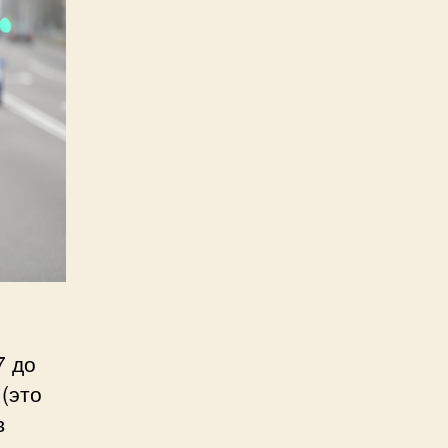
7 до
(это
в