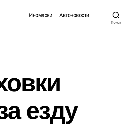
Иномарки
Автоновости
Поиск
ховки
за езду