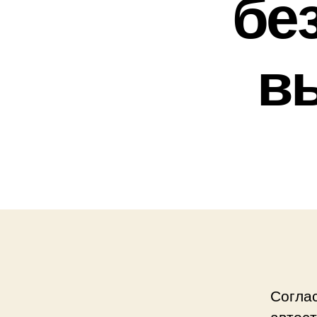
бе
вы
Согла
автост