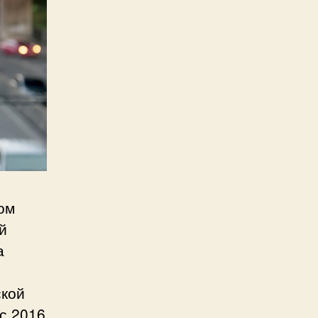
ом
й
а
ской
с 2016