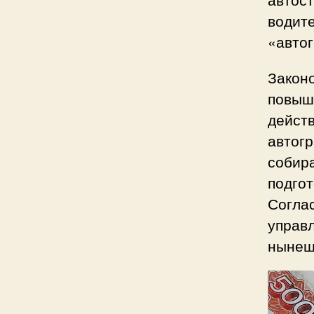
водите
«авто
Закон
повыш
дейст
автогр
собир
подго
Соглас
управ
нынешн