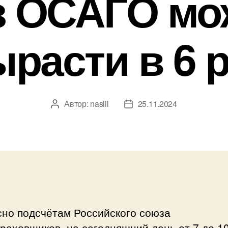
з ОСАГО мо
расти в 6 
Автор:
naslil
25.11.2024
Автор
Дата
записи
записи
сно подсчётам Российского союза
раховщиков, на сегодняшний день от 7 до 