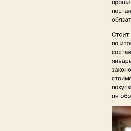
прошл
постан
обязат
Стоит 
по ито
состав
январе
законо
стоимо
покупк
он об