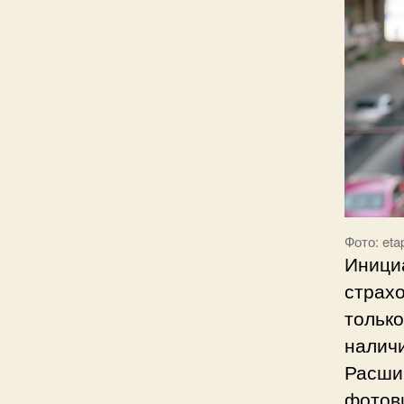
Фото: eta
Инициа
страхо
только
налич
Расши
фотов