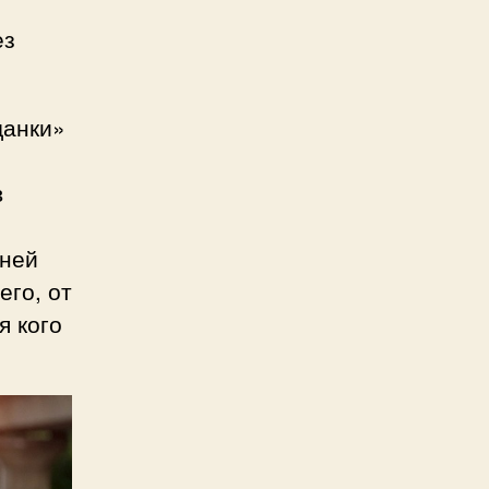
ез
данки»
в
дней
его, от
я кого