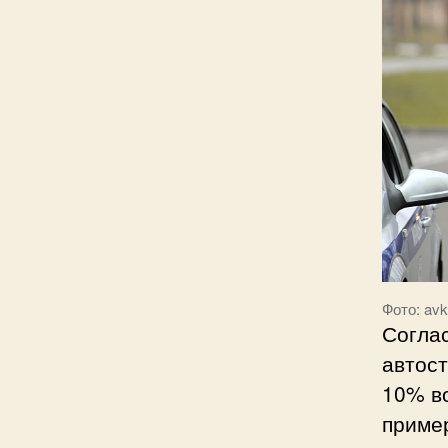
Фото: avk
Согла
автост
10% во
пример