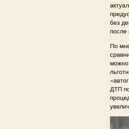
актуал
преду
без д
после 
По мн
сравн
можно 
льготн
«автог
ДТП по
процед
увелич