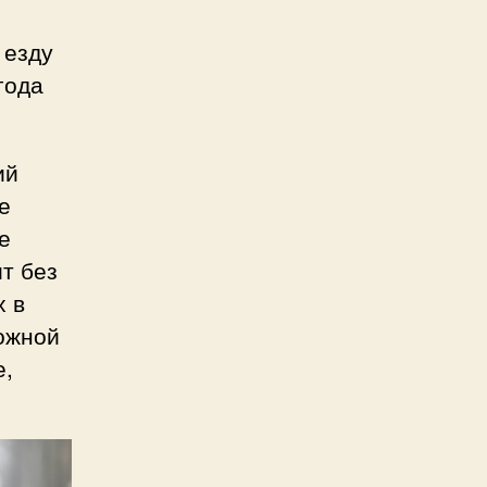
 езду
года
ий
е
е
ит без
х в
ложной
е,