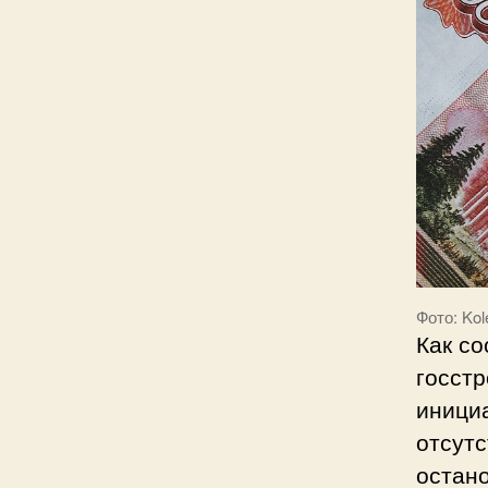
Фото: Kol
Как с
госстр
инициа
отсутс
остано