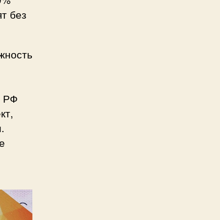
ят без
жность
а РФ
кт,
.
е