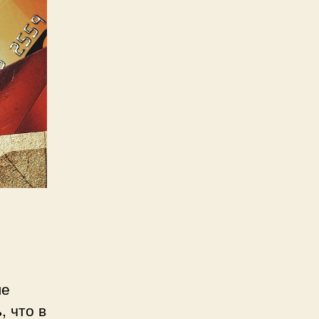
ле
, что в