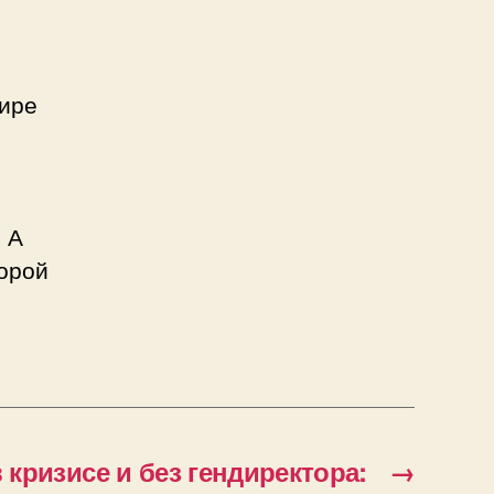
ире
. А
торой
 в кризисе и без гендиректора:
→