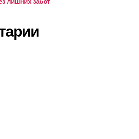
ез лишних забот
тарии