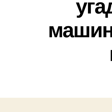
уга
машин