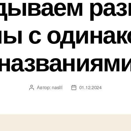
дываем ра
ы с одина
названиям
Автор:
naslil
01.12.2024
Автор
Дата
записи
записи