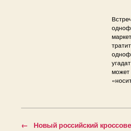
Встреч
одноф
маркет
тратит
одноф
угадат
может 
«носи
←
Новый российский кроссове