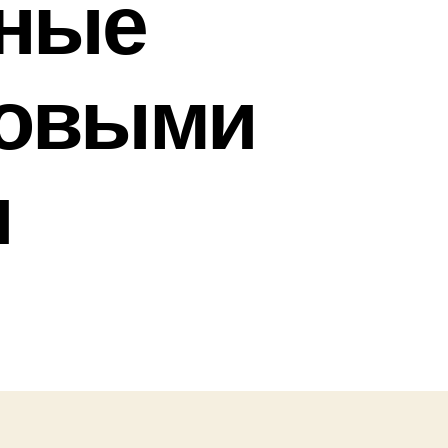
зные
ковыми
и