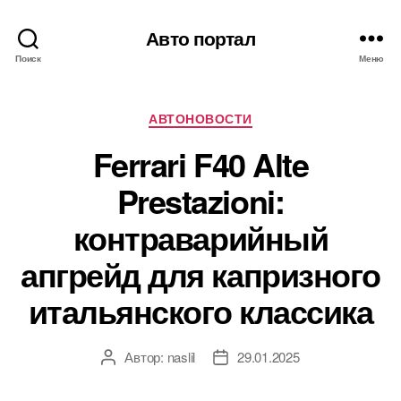
Авто портал
Поиск
Меню
Рубрики
АВТОНОВОСТИ
Ferrari F40 Alte
Prestazioni:
контраварийный
апгрейд для капризного
итальянского классика
Автор:
naslil
29.01.2025
Автор
Дата
записи
записи