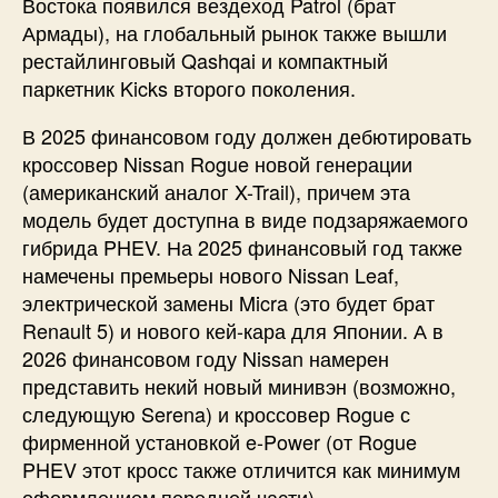
Востока появился вездеход Patrol (брат
Армады), на глобальный рынок также вышли
рестайлинговый Qashqai и компактный
паркетник Kicks второго поколения.
В 2025 финансовом году должен дебютировать
кроссовер Nissan Rogue новой генерации
(американский аналог X-Trail), причем эта
модель будет доступна в виде подзаряжаемого
гибрида PHEV. На 2025 финансовый год также
намечены премьеры нового Nissan Leaf,
электрической замены Micra (это будет брат
Renault 5) и нового кей-кара для Японии. А в
2026 финансовом году Nissan намерен
представить некий новый минивэн (возможно,
следующую Serena) и кроссовер Rogue с
фирменной установкой e-Power (от Rogue
PHEV этот кросс также отличится как минимум
оформлением передней части).