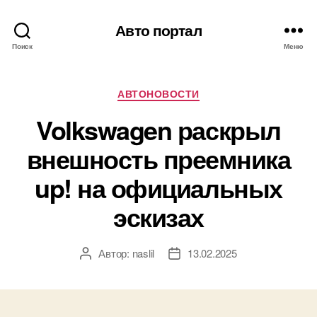
Авто портал
Поиск
Меню
Рубрики
АВТОНОВОСТИ
Volkswagen раскрыл
внешность преемника
up! на официальных
эскизах
Автор:
naslil
13.02.2025
Автор
Дата
записи
записи