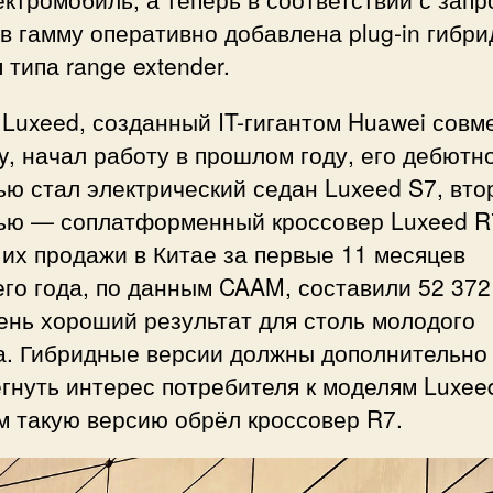
в гамму оперативно добавлена plug-in гибр
 типа range extender.
Luxeed, созданный IT-гигантом Huawei совм
y, начал работу в прошлом году, его дебютн
ю стал электрический седан Luxeed S7, вто
ью — соплатформенный кроссовер Luxeed R7
их продажи в Китае за первые 11 месяцев
го года, по данным CAAM, составили 52 372
ень хороший результат для столь молодого
а. Гибридные версии должны дополнительно
гнуть интерес потребителя к моделям Luxee
м такую версию обрёл кроссовер R7.