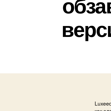
обза
верс
Luxeed
как эл