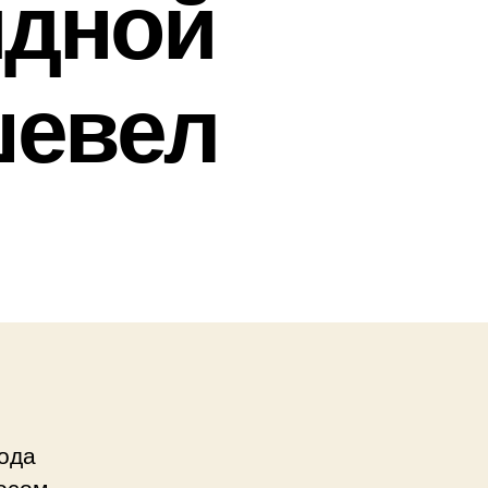
идной
шевел
года
росом