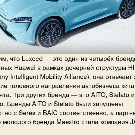
м, что Luxeed — это один из четырёх бренд
нных Huawei в рамках дочерней структуры H
ny Intelligent Mobility Alliance), она отвечает 
ие головного направления автобизнеса кита
анта. Три других бренда — это AITO, Stelato и
o. Бренды AITO и Stelato были запущены
тно с Seres и BAIC соответственно, а парт
 молодого бренда Maextro стала компания J