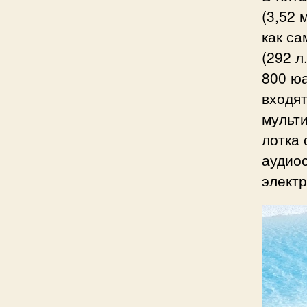
(3,52 
как с
(292 л
800 юа
входя
мульти
лотка
аудиос
электр