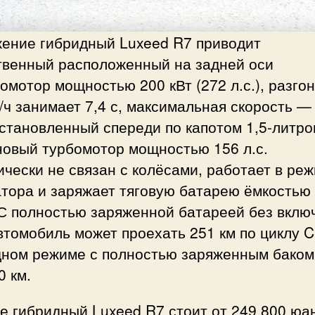
жение гибридный Luxeed R7 приводит
твенный расположенный на задней оси
омотор мощностью 200 кВт (272 л.с.), разгон
/ч занимает 7,4 с, максимальная скорость —
Установленный спереди по капотом 1,5-литр
новый турбомотор мощностью 156 л.с.
чески не связан с колёсами, работает в ре
тора и заряжает тяговую батарею ёмкостью
 С полностью заряженной батареей без вклю
томобиль может проехать 251 км по циклу C
дном режиме с полностью заряженным баком 
 км.
е гибридный Luxeed R7 стоит от 249 800 юа