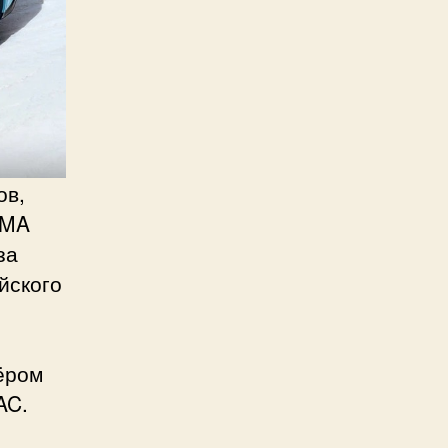
ов,
IMA
за
йского
нёром
AC.