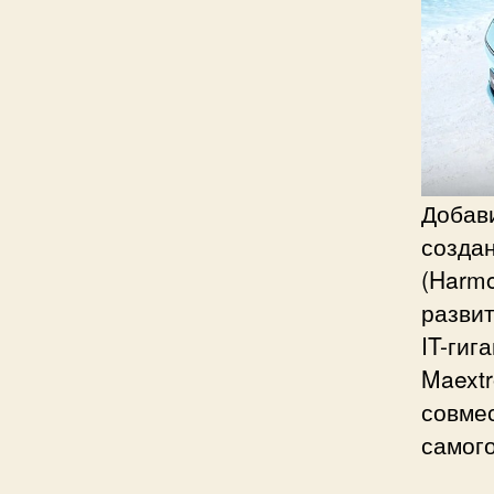
Добави
созда
(Harmo
развит
IT-гиг
Maextr
совмес
самого