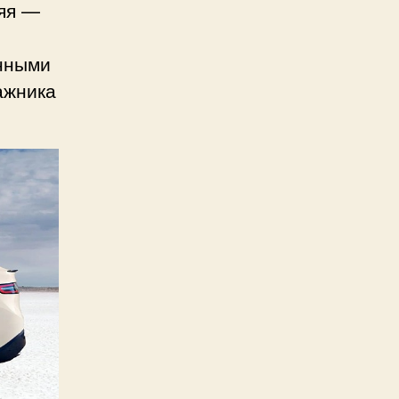
няя —
енными
ажника