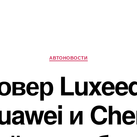
Рубрики
АВТОНОВОСТИ
овер Luxeed
uawei и Che