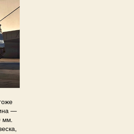
тоже
рина —
 мм.
веска,