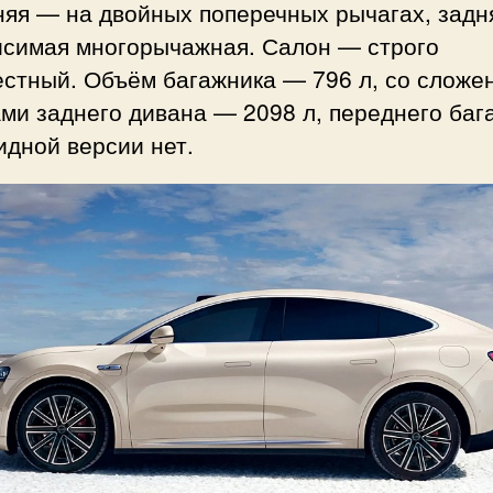
няя — на двойных поперечных рычагах, зад
исимая многорычажная. Салон — строго
естный. Объём багажника — 796 л, со слож
ми заднего дивана — 2098 л, переднего баг
идной версии нет.