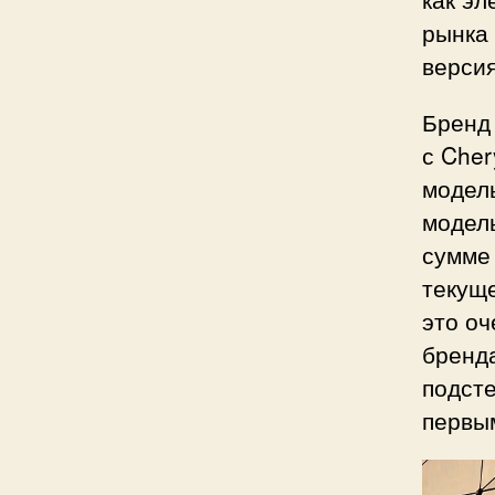
рынка 
версия
Бренд 
с Cher
модель
модел
сумме 
текуще
это оч
бренд
подсте
первы