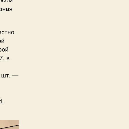
идная
естно
ой
рой
, в
 шт. —
d,