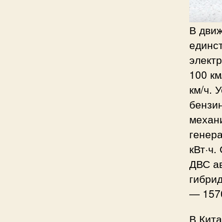
В дви
единс
электр
100 км
км/ч. 
бензи
механи
генера
кВт·ч.
ДВС ав
гибри
— 1570
В Кита