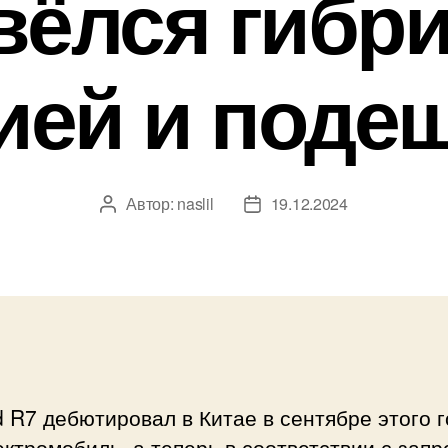
вёлся гибр
ией и поде
Автор:
naslil
19.12.2024
Автор
Дата
записи
записи
 R7 дебютировал в Китае в сентябре этого 
ектромобиль, а теперь в соответствии с зап