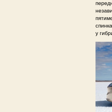
перед
незав
пятим
спинка
у гибр