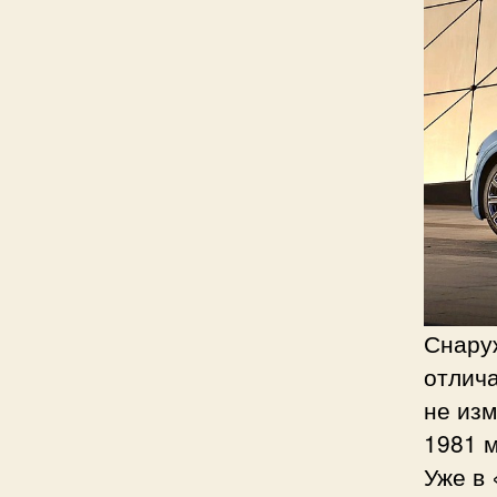
Снару
отлича
не из
1981 м
Уже в 