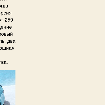
огда
ерсия
от 259
щение
мовый
ль, два
мощная
тва.