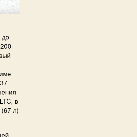
 до
 200
овый
жиме
 37
чения
LTC, в
(67 л)
ней