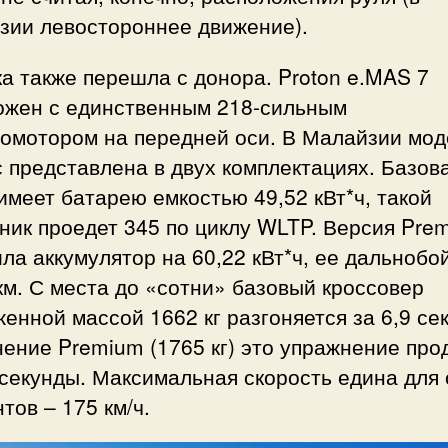
зии левостороннее движение).
а также перешла с донора. Proton e.MAS 7
ожен с единственным 218-сильным
ромотором на передней оси. В Малайзии мод
 представлена в двух комплектациях. Базов
имеет батарею емкостью 49,52 кВт*ч, такой
ник проедет 345 по циклу WLTP. Версия Pre
ла аккумулятор на 60,22 кВт*ч, ее дальнобо
км. С места до «сотни» базовый кроссовер
енной массой 1662 кг разгоняется за 6,9 се
ение Premium (1765 кг) это упражнение про
 секунды. Максимальная скорость едина для
тов – 175 км/ч.