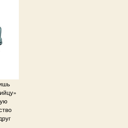
лишь
зийцу»
кую
ство
друг