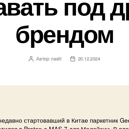
авать под д
брендом
Автор:
naslil
20.12.2024
Автор
Дата
записи
записи
едавно стартовавший в Китае паркетник Ge
тился в Proton e.MAS 7 для Малайзии. В пл