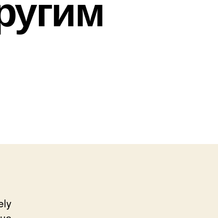
ругим
ely
ане