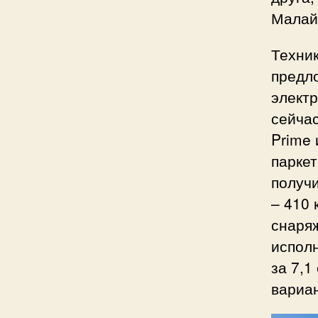
Малай
Техник
предл
элект
сейчас
Prime 
паркет
получи
– 410 
снаряж
исполн
за 7,1
вариан