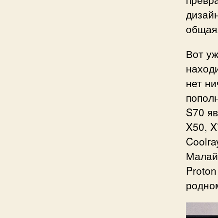
дизайн
общая
Вот уж
находи
нет ни
пополн
S70 яв
X50, X
Coolra
Малай
Proton
родном