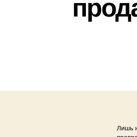
прод
Лишь н
превра