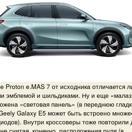
 Proton e.MAS 7 от исходника отличается 
ми эмблемой и шильдиками. Ну и еще «мала
ложена «световая панель» (в переднюю глад
Geely Galaxy E5 может быть встроено множе
иодов). Внутри кроссоверы тоже повторили 
 не считая, конечно, расположения руля (в