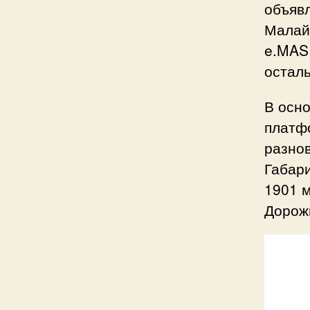
объяв
Малай
e.MAS 
осталь
В осно
платфо
разнов
Габар
1901 м
Дорожн