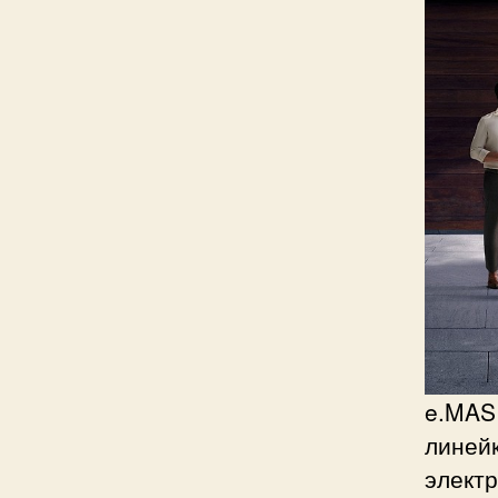
e.MAS 
линейк
элект