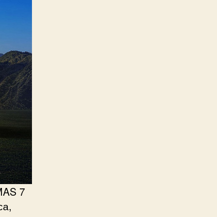
MAS 7
са,