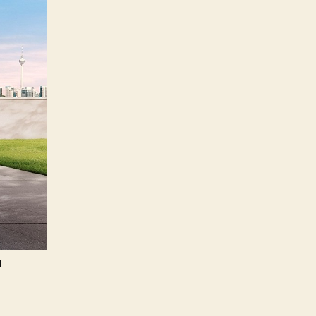
я
я
е