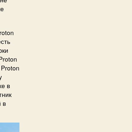
же
roton
есть
рки
Proton
 Proton
y
же в
тник
 в