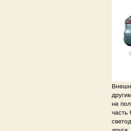
Внешне
други
не по
часть 
светод
друга,