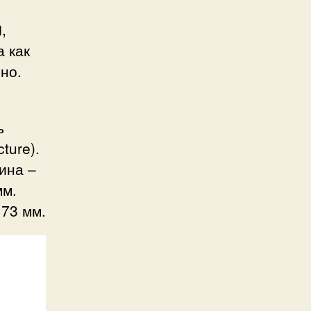
,
а как
но.
ь
ture).
ина –
мм.
173 мм.