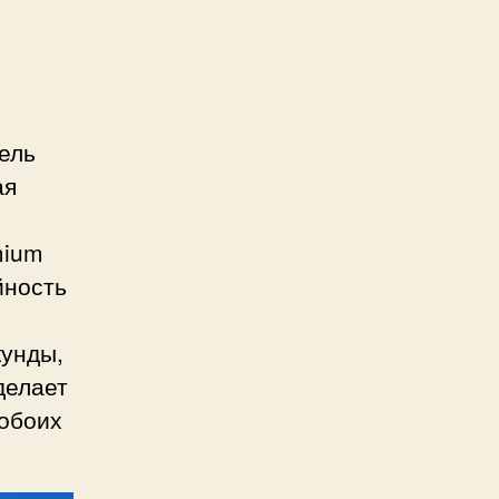
ель
ая
mium
йность
кунды,
делает
 обоих